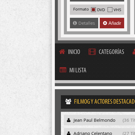
Formato
DVD
VHS
Detalles
Añadir
INICIO
CATEGORÍAS
MI LISTA
FILMOG Y ACTORES DESTACA
Jean Paul Belmondo
(36 Tí
Adriano Celentano
(27 Tí