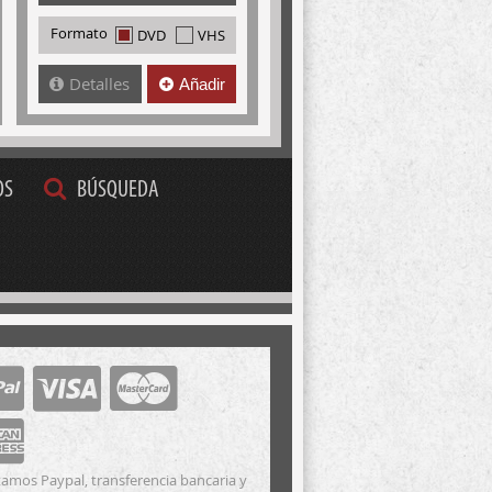
Formato
DVD
VHS
Detalles
Añadir
OS
BÚSQUEDA
amos Paypal, transferencia bancaria y