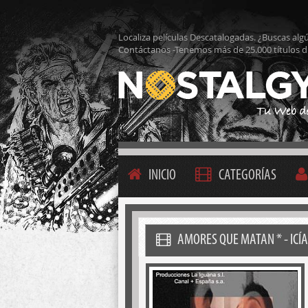
Localiza películas Descatalogadas. ¿Buscas alg
Contáctanos -Tenemos más de 25.000 títulos d
INICIO
CATEGORÍAS
AMORES QUE MATAN * - ICÍA