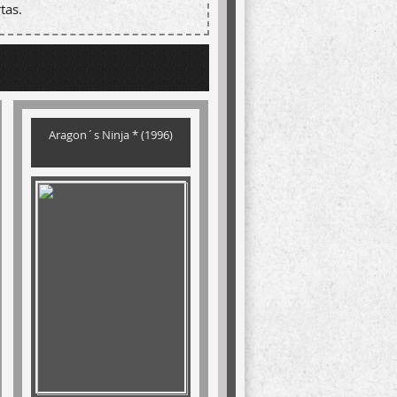
tas.
Aragon´s Ninja * (1996)