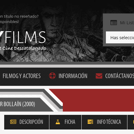
ún título no reseñado?
isponibles!
Mi Lis
Has selecc
FILMOG Y ACTORES
INFORMACIÓN
CONTÁCTANO
R BOLLAÍN (2000)
DESCRIPCIÓN
FICHA
INFO TÉCNICA