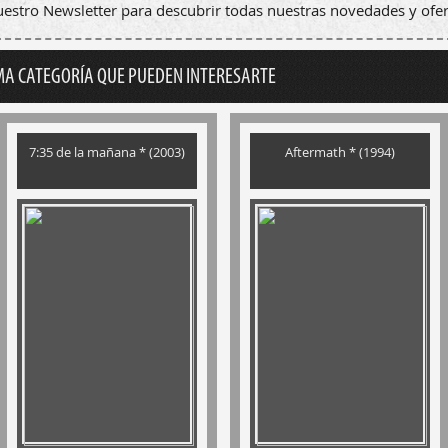
nuestro Newsletter para descubrir todas nuestras novedades y ofer
MA CATEGORÍA QUE PUEDEN INTERESARTE
7:35 de la mañana * (2003)
Aftermath * (1994)