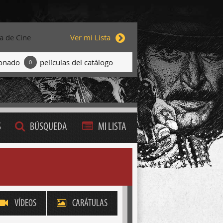
ta de Cine
Ver mi Lista
ionado
películas del catálogo
0
S
BÚSQUEDA
MI LISTA
VÍDEOS
CARÁTULAS