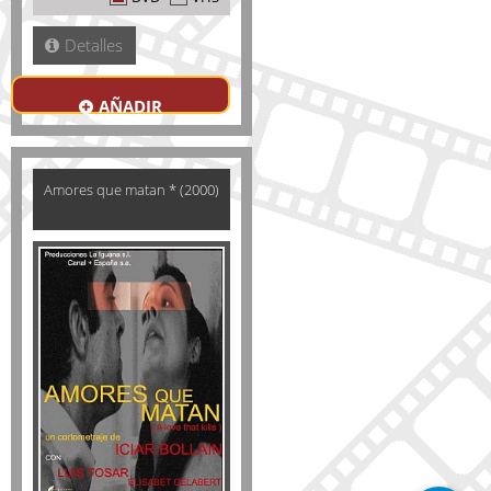
Detalles
AÑADIR
Amores que matan * (2000)