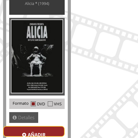
Alicia * (1994)
Formato
DVD
VHS
Detalles
AÑADIR