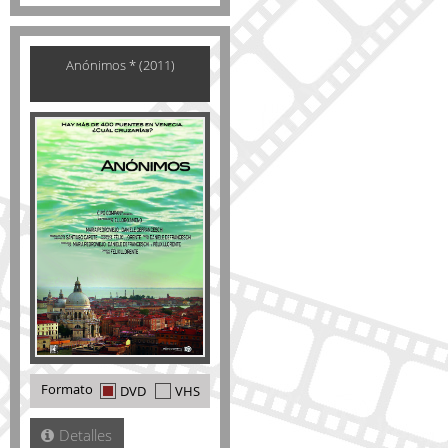
Anónimos * (2011)
Formato
DVD
VHS
Detalles