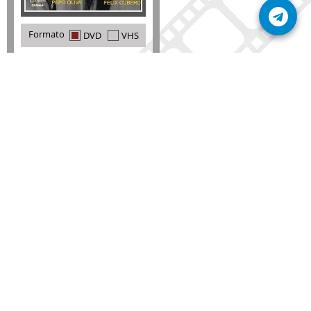
Formato
DVD
VHS
Detalles
AÑADIR
SÚSCRIBETE A NUESTRO BOLETÍN
Mantente informado sobre las últimas nosvedades
de nuestra web.
He leído y acepto la
política de privacidad
.