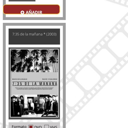
AÑADIR
7:35 de la mañana * (2003)
Formato
DVD
VHS