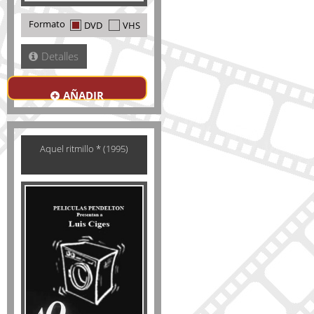
Formato
DVD
VHS
Detalles
AÑADIR
Aquel ritmillo * (1995)