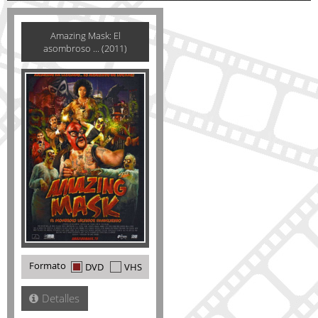
Amazing Mask: El
asombroso ... (2011)
Formato
DVD
VHS
Detalles