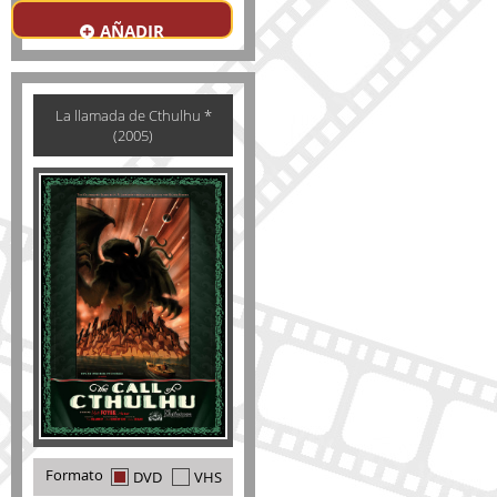
AÑADIR
La llamada de Cthulhu *
(2005)
Formato
DVD
VHS