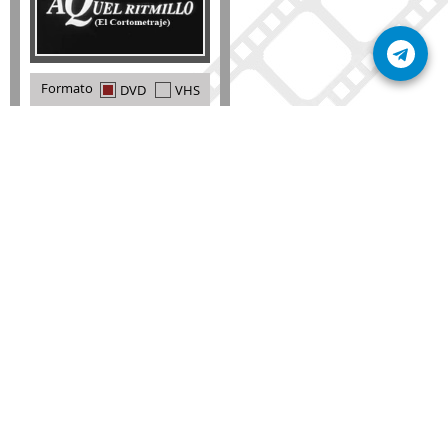
Formato
DVD
VHS
Detalles
AÑADIR
SÚSCRIBETE A NUESTRO BOLETÍN
Mantente informado sobre las últimas nosvedades
de nuestra web.