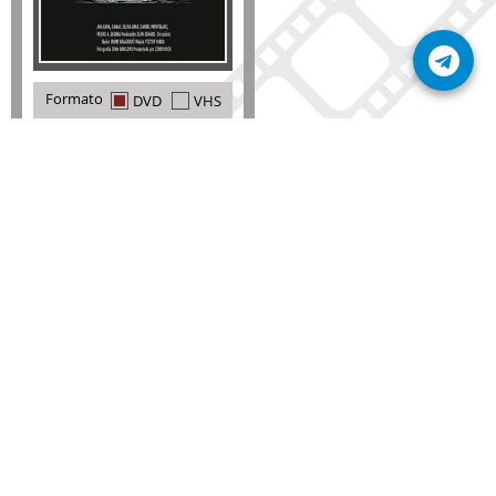
Formato
DVD
VHS
Detalles
AÑADIR
SÚSCRIBETE A NUESTRO BOLETÍN
Mantente informado sobre las últimas nosvedades
de nuestra web.