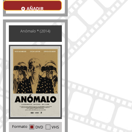
AÑADIR
Anómalo * (2014)
Formato
DVD
VHS