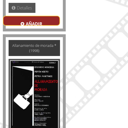
Detalles
AÑADIR
Allanamiento de morada *
(1998)