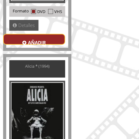
Formato
DVD
VHS
Detalles
AÑADIR
Alicia * (1994)