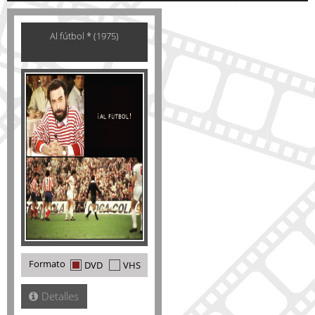
Al fútbol * (1975)
Formato
DVD
VHS
Detalles