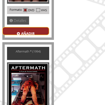
Formato
DVD
VHS
Detalles
AÑADIR
Aftermath * (1994)