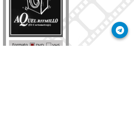
Formato
DVD
VHS
Detalles
AÑADIR
SÚSCRIBETE A NUESTRO BOLETÍN
Mantente informado sobre las últimas nosvedades
de nuestra web.