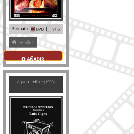
Formato
DVD
VHS
Detalles
AÑADIR
Aquel ritmillo * (1995)