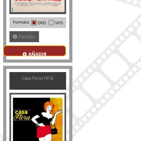
Formato
DVD
VHS
Detalles
AÑADIR
Casa Flora (1973)