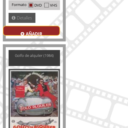
Formato
DVD
VHS
Detalles
AÑADIR
Golfo de alquiler (1984)