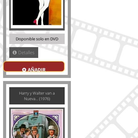
Disponible solo en DVD
Detalles
AÑADIR
Harry y Walter van a
Nueva... (1976)