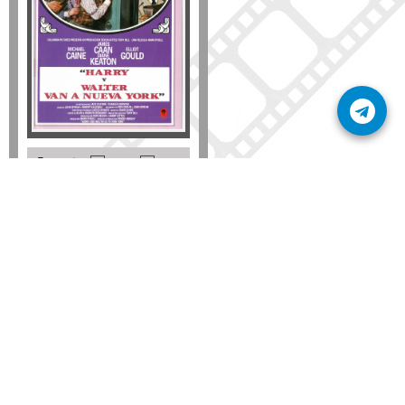
Formato
DVD
VHS
Detalles
AÑADIR
SÚSCRIBETE A NUESTRO BOLETÍN
Mantente informado sobre las últimas nosvedades