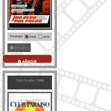
Formato
DVD
VHS
Detalles
AÑADIR
Club Paraíso (1986)