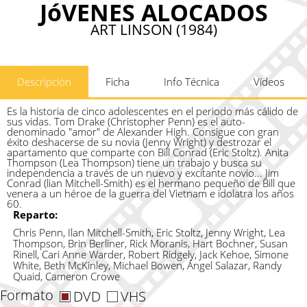
JóVENES ALOCADOS
ART LINSON (1984)
Descripción
Ficha
Info Técnica
Vídeos
Es la historia de cinco adolescentes en el periodo más cálido de
sus vidas. Tom Drake (Christopher Penn) es el auto-
denominado "amor" de Alexander High. Consigue con gran
éxito deshacerse de su novia (Jenny Wright) y destrozar el
apartamento que comparte con Bill Conrad (Eric Stoltz). Anita
Thompson (Lea Thompson) tiene un trabajo y busca su
independencia a través de un nuevo y excitante novio... Jim
Conrad (lian Mitchell-Smith) es el hermano pequeño de Bill que
venera a un héroe de la guerra del Vietnam e idolatra los años
60.
Reparto:
Chris Penn, Ilan Mitchell-Smith, Eric Stoltz, Jenny Wright, Lea
Thompson, Brin Berliner, Rick Moranis, Hart Bochner, Susan
Rinell, Cari Anne Warder, Robert Ridgely, Jack Kehoe, Simone
White, Beth McKinley, Michael Bowen, Ángel Salazar, Randy
Quaid, Cameron Crowe
Formato
DVD
VHS