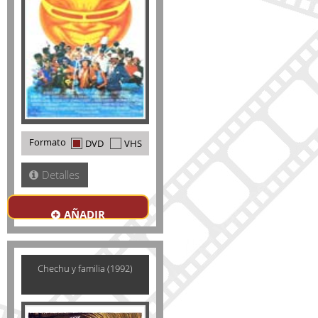
Formato
DVD
VHS
Detalles
AÑADIR
Chechu y familia (1992)