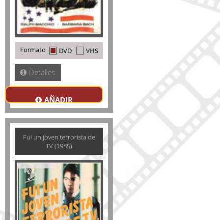
Formato
DVD
VHS
Detalles
AÑADIR
Fui un joven terrorista de
TV (1985)