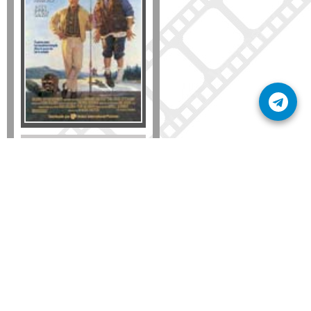
Formato
DVD
VHS
Detalles
AÑADIR