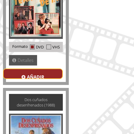
Formato
DVD
VHS
Detalles
AÑADIR
Dos cuñados
desenfrenados (1988)