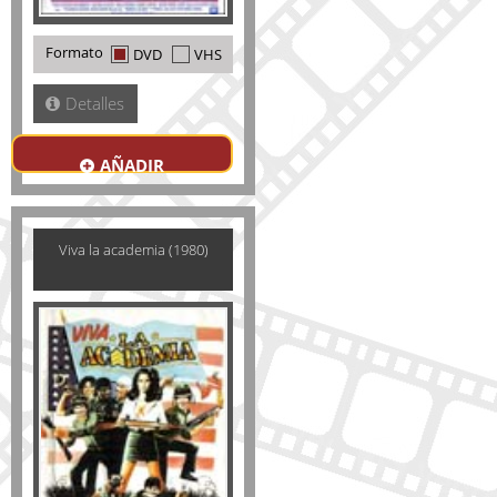
Formato
DVD
VHS
Detalles
AÑADIR
Viva la academia (1980)