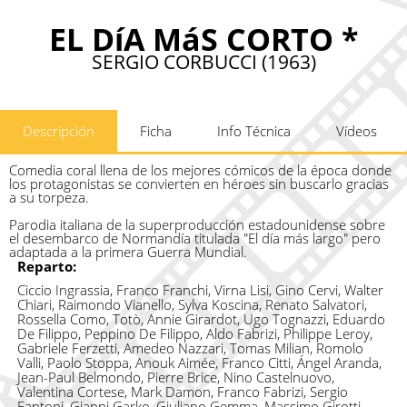
EL DíA MáS CORTO *
SERGIO CORBUCCI (1963)
Descripción
Ficha
Info Técnica
Vídeos
Comedia coral llena de los mejores cómicos de la época donde
los protagonistas se convierten en héroes sin buscarlo gracias
a su torpeza.
Parodia italiana de la superproducción estadounidense sobre
el desembarco de Normandía titulada "El día más largo" pero
adaptada a la primera Guerra Mundial.
Reparto:
Ciccio Ingrassia, Franco Franchi, Virna Lisi, Gino Cervi, Walter
Chiari, Raimondo Vianello, Sylva Koscina, Renato Salvatori,
Rossella Como, Totò, Annie Girardot, Ugo Tognazzi, Eduardo
De Filippo, Peppino De Filippo, Aldo Fabrizi, Philippe Leroy,
Gabriele Ferzetti, Amedeo Nazzari, Tomas Milian, Romolo
Valli, Paolo Stoppa, Anouk Aimée, Franco Citti, Ángel Aranda,
Jean-Paul Belmondo, Pierre Brice, Nino Castelnuovo,
Valentina Cortese, Mark Damon, Franco Fabrizi, Sergio
Fantoni, Gianni Garko, Giuliano Gemma, Massimo Girotti,