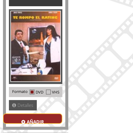
Formato
DVD
VHS
Detalles
AÑADIR