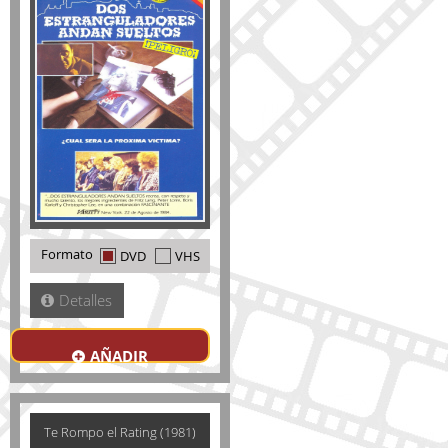
Formato
DVD
VHS
Detalles
AÑADIR
Te Rompo el Rating (1981)