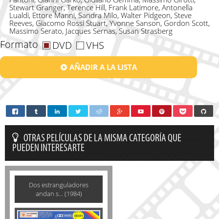
Stewart Granger, Terence Hill, Frank Latimore, Antonella
Lualdi, Ettore Manni, Sandra Milo, Walter Pidgeon, Steve
Reeves, Giacomo Rossi Stuart, Yvonne Sanson, Gordon Scott,
Massimo Serato, Jacques Sernas, Susan Strasberg
Formato
DVD
VHS
AÑADIR A LA LISTA
OTRAS PELÍCULAS DE LA MISMA CATEGORÍA QUE
PUEDEN INTERESARTE
Dos estranguladores
andan s... (1984)