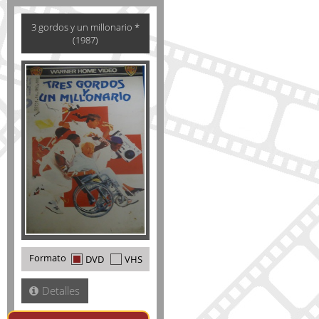
3 gordos y un millonario *
(1987)
Formato
DVD
VHS
Detalles