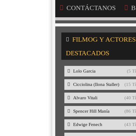
CONTÁCTANOS
B
FILMOG Y ACTORES
DESTACADOS
Lolo Garcia
(5 Tí
Cicciolina (Ilona Staller)
(15 Tí
Alvaro Vitali
(40 Tí
Spencer Hill Manía
(86 Tí
Edwige Fenech
(43 Tí