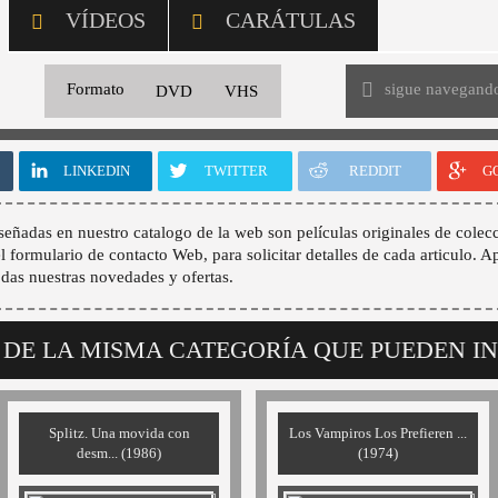
VÍDEOS
CARÁTULAS
sigue navegand
Formato
DVD
VHS
LINKEDIN
TWITTER
REDDIT
G
señadas en nuestro catalogo de la web son películas originales de colecc
 el formulario de contacto Web, para solicitar detalles de cada articulo. A
odas nuestras novedades y ofertas.
 DE LA MISMA CATEGORÍA QUE PUEDEN I
Splitz. Una movida con
Los Vampiros Los Prefieren ...
desm... (1986)
(1974)