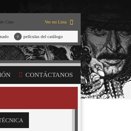
 de Cine
Ver mi Lista
onado
películas del catálogo
0
IÓN
CONTÁCTANOS
TÉCNICA