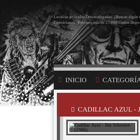
Localiza películas Descatalogadas. ¿Buscas algún 
Contáctanos -Tenemos más de 25.000 títulos dispo
INICIO
CATEGORÍ
BÚSQUEDA
MI LI
CADILLAC AZUL - 