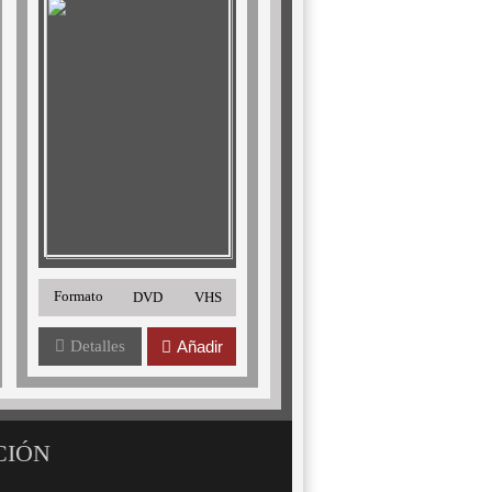
Formato
DVD
VHS
Detalles
Añadir
CIÓN