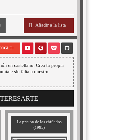
o
Añadir a la lista
OOGLE+
ión en castellano. Crea tu propia
púntate sin falta a nuestro
NTERESARTE
La prisión de los chiflados
(1985)