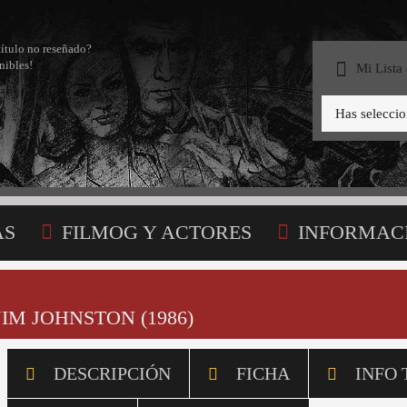
título no reseñado?
nibles!
Mi Lista
Has selecci
AS
FILMOG Y ACTORES
INFORMAC
STA
JIM JOHNSTON (1986)
DESCRIPCIÓN
FICHA
INFO 