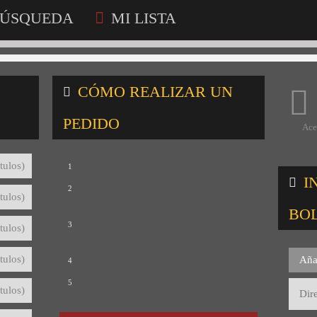
ÚSQUEDA
MI LISTA
CÓMO REALIZAR UN
PEDIDO
Ace
Consulta nuestro catálogo
tulos)
1
I
Selecciona los títulos que te interesan
2
tulos)
para crear tu lista de consultas
BO
Revisa tu lista y rellena el formulario
3
tulos)
con tus datos
Envíanos tu lista de consultas
tulos)
Aña
4
Te mandaremos el detalle del pedido
5
tulos)
con precios y condiciones de pago