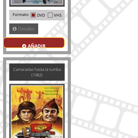
Formato
DVD
VHS
Detalles
AÑADIR
Camaradas hasta la tumba
(1982)