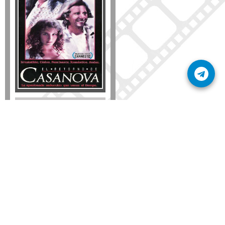
Formato
DVD
VHS
Detalles
AÑADIR