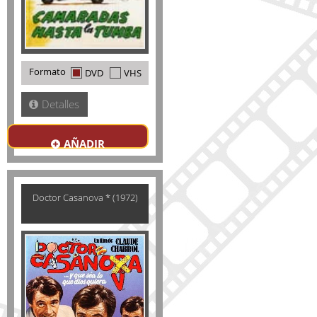
Formato
DVD
VHS
Detalles
AÑADIR
Doctor Casanova * (1972)