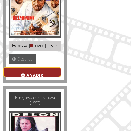
Formato
DVD
VHS
Detalles
AÑADIR
El regreso de Casanova
(1992)