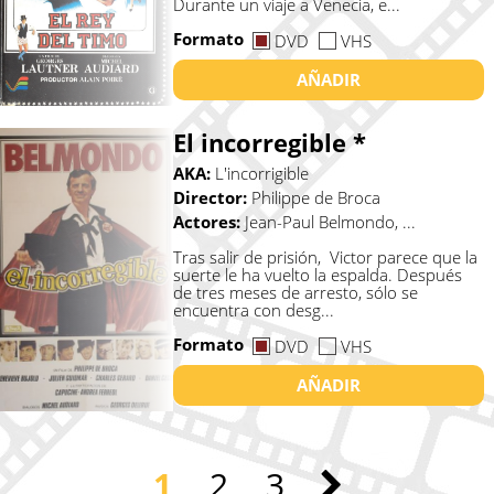
Durante un viaje a Venecia, e...
Formato
DVD
VHS
AÑADIR
El incorregible *
AKA:
L'incorrigible
Director:
Philippe de Broca
Actores:
Jean-Paul Belmondo, ...
Tras salir de prisión, Victor parece que la
suerte le ha vuelto la espalda. Después
de tres meses de arresto, sólo se
encuentra con desg...
Formato
DVD
VHS
AÑADIR
1
2
3