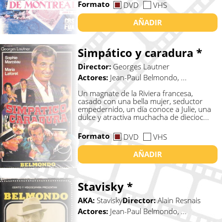
Formato
DVD
VHS
AÑADIR
Simpático y caradura *
Director:
Georges Lautner
Actores:
Jean-Paul Belmondo, ...
Un magnate de la Riviera francesa,
casado con una bella mujer, seductor
empedernido, un día conoce a Julie, una
dulce y atractiva muchacha de diecioc...
Formato
DVD
VHS
AÑADIR
Stavisky *
AKA:
Stavisky
Director:
Alain Resnais
Actores:
Jean-Paul Belmondo, ...