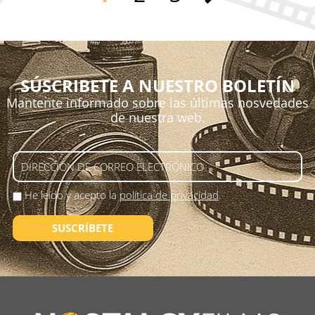
SÚSCRIBETE A NUESTRO BOLETÍN
Mantente informado sobre las últimas nosvedades
de nuestra web.
He leído y acepto la
política de privacidad
.
SUSCRÍBETE