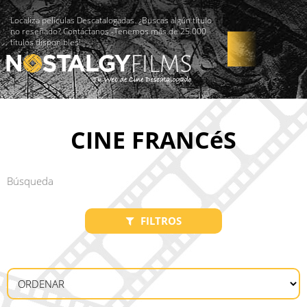
Localiza películas Descatalogadas. ¿Buscas algún título
no reseñado? Contáctanos -Tenemos más de 25.000
títulos disponibles!
CINE FRANCéS
FILTROS