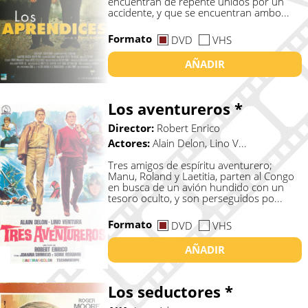
encuentran de repente unidos por un
accidente, y que se encuentran ambo...
Formato
DVD
VHS
AÑADIR
Los aventureros *
Director:
Robert Enrico
Actores:
Alain Delon, Lino V...
Tres amigos de espíritu aventurero;
Manu, Roland y Laetitia, parten al Congo
en busca de un avión hundido con un
tesoro oculto, y son perseguidos po...
Formato
DVD
VHS
AÑADIR
Los seductores *