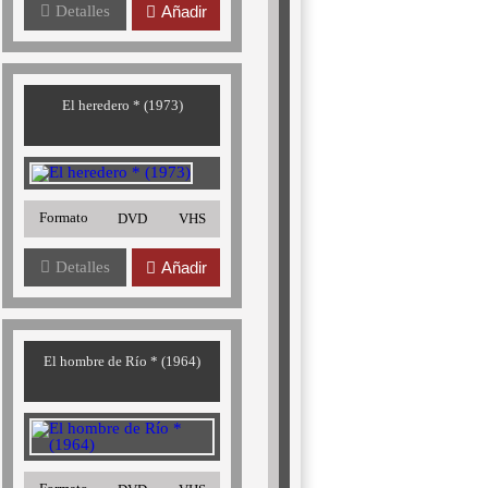
Detalles
Añadir
El heredero * (1973)
Formato
DVD
VHS
Detalles
Añadir
El hombre de Río * (1964)