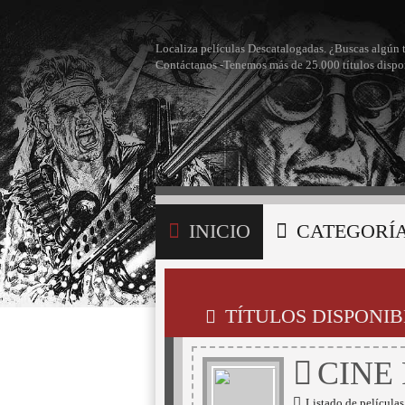
Localiza películas Descatalogadas. ¿Buscas algún 
Contáctanos -Tenemos más de 25.000 títulos dispo
INICIO
CATEGORÍ
BÚSQUEDA
MI LI
TÍTULOS DISPONIB
CINE
Listado de películas