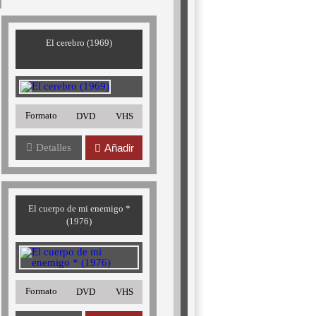
El cerebro (1969)
Formato
DVD
VHS
Detalles
Añadir
El cuerpo de mi enemigo *
(1976)
Formato
DVD
VHS