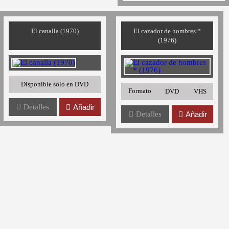
El canalla (1970)
El cazador de hombres *
(1976)
Disponible solo en DVD
Formato
DVD
VHS
Detalles
Añadir
Detalles
Añadir