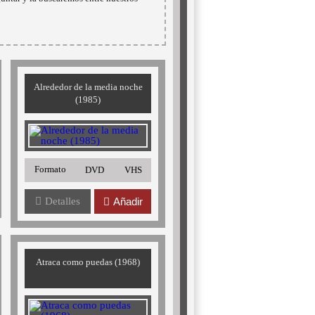
Alrededor de la media noche
(1985)
Formato
DVD
VHS
Detalles
Añadir
Atraca como puedas (1968)