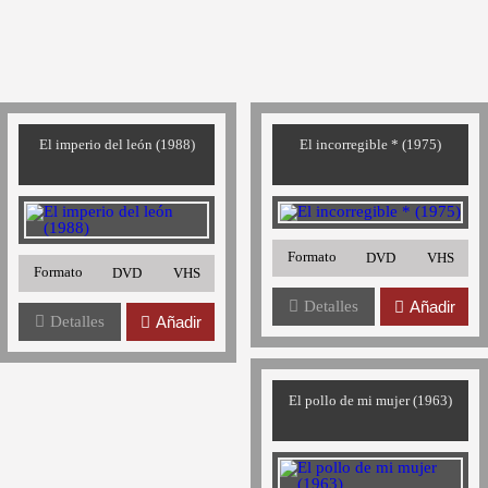
El imperio del león (1988)
El incorregible * (1975)
Formato
DVD
VHS
Formato
DVD
VHS
Detalles
Añadir
Detalles
Añadir
El pollo de mi mujer (1963)