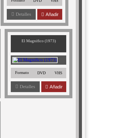
Formato
DVD
VHS
Detalles
Añadir
El Magnifico (1973)
Formato
DVD
VHS
Detalles
Añadir