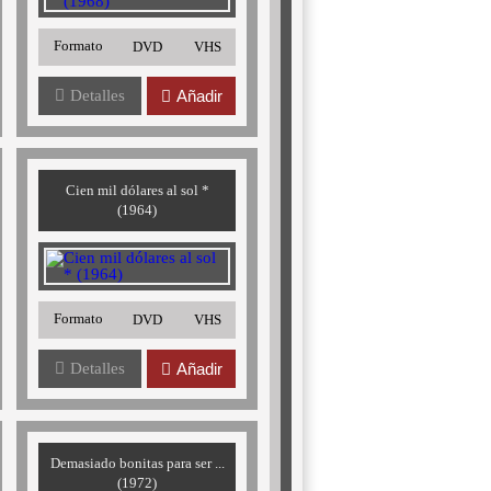
Formato
DVD
VHS
Detalles
Añadir
Cien mil dólares al sol *
(1964)
Formato
DVD
VHS
Detalles
Añadir
Demasiado bonitas para ser ...
(1972)