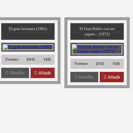
El gran hermano (1982)
El Gran Rubio con un
zapato... (1972)
Formato
DVD
VHS
Formato
DVD
VHS
Detalles
Añadir
Detalles
Añadir