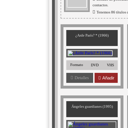
contactos.
Tenemos 86 títulos d
¿Arde París? * (1966)
Formato
DVD
VHS
Detalles
Añadir
Ángeles guardianes (1995)