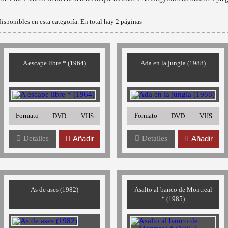
isponibles en esta categoría. En total hay 2 páginas
A escape libre * (1964)
Ada en la jungla (1988)
Formato
Formato
DVD
VHS
DVD
VHS
Detalles
Añadir
Detalles
Añadir
As de ases (1982)
Asalto al banco de Montreal
* (1985)