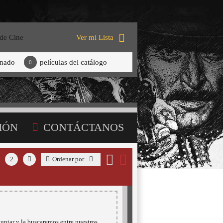
 de Cine
Ver mi Lista
onado
películas del catálogo
0
IÓN
CONTÁCTANOS
2
Ordenar por
untar y la buscaremos entre nuestros