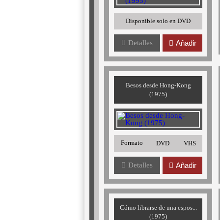
Disponible solo en DVD
Detalles
Añadir
Besos desde Hong-Kong
(1975)
Formato
DVD
VHS
Detalles
Añadir
Cómo librarse de una espos...
(1975)