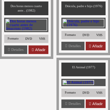
Dos horas menos cuarto
Drácula, padre e hijo (1976)
ante... (1982)
Formato
DVD
VHS
Formato
DVD
VHS
Detalles
Añadir
Detalles
Añadir
El Animal (1977)
Formato
DVD
VHS
Detalles
Añadir