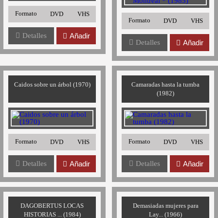
Formato
DVD
VHS
Formato
DVD
VHS
Detalles
Añadir
Detalles
Añadir
Caidos sobre un árbol (1970)
Camaradas hasta la tumba
(1982)
Formato
Formato
DVD
VHS
DVD
VHS
Detalles
Añadir
Detalles
Añadir
DAGOBERTUS LOCAS
Demasiadas mujeres para
HISTORIAS ... (1984)
Lay... (1966)