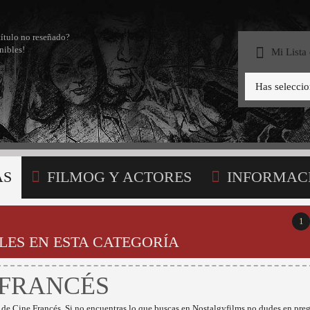
título no reseñado?
nibles!
Mi Lista
Has selecci
AS
FILMOG Y ACTORES
INFORMAC
STA
1
LES EN ESTA CATEGORÍA
 FRANCÉS
 de Cine Francés. Si no encuentras lo que buscas en Nostalgyfilms no dudes en preg