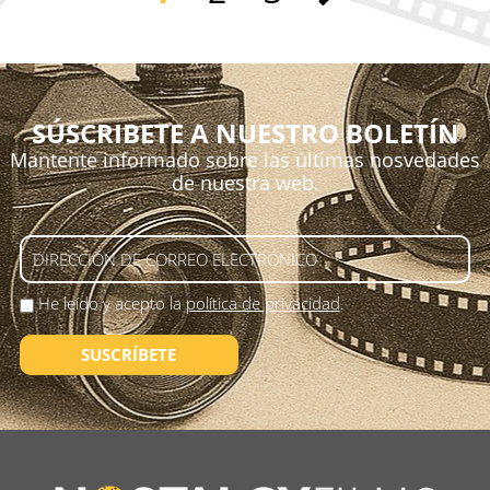
SÚSCRIBETE A NUESTRO BOLETÍN
Mantente informado sobre las últimas nosvedades
de nuestra web.
He leído y acepto la
política de privacidad
.
SUSCRÍBETE