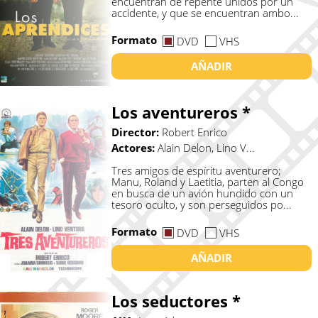
encuentran de repente unidos por un
accidente, y que se encuentran ambo...
Formato
DVD
VHS
AÑADIR
Los aventureros *
Director:
Robert Enrico
Actores:
Alain Delon, Lino V...
Tres amigos de espíritu aventurero;
Manu, Roland y Laetitia, parten al Congo
en busca de un avión hundido con un
tesoro oculto, y son perseguidos po...
Formato
DVD
VHS
AÑADIR
Los seductores *