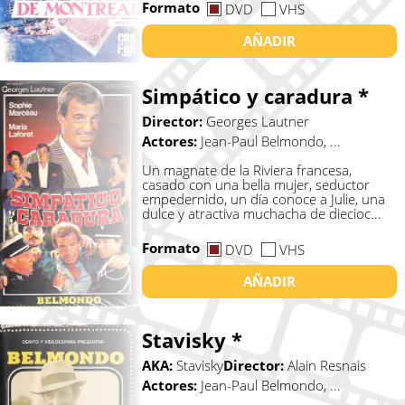
Formato
DVD
VHS
AÑADIR
Simpático y caradura *
Director:
Georges Lautner
Actores:
Jean-Paul Belmondo, ...
Un magnate de la Riviera francesa,
casado con una bella mujer, seductor
empedernido, un día conoce a Julie, una
dulce y atractiva muchacha de diecioc...
Formato
DVD
VHS
AÑADIR
Stavisky *
AKA:
Stavisky
Director:
Alain Resnais
Actores:
Jean-Paul Belmondo, ...