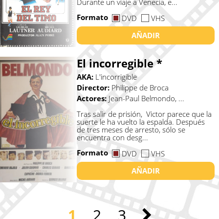
Durante un viaje a Venecia, e...
Formato
DVD
VHS
AÑADIR
El incorregible *
AKA:
L'incorrigible
Director:
Philippe de Broca
Actores:
Jean-Paul Belmondo, ...
Tras salir de prisión, Victor parece que la
suerte le ha vuelto la espalda. Después
de tres meses de arresto, sólo se
encuentra con desg...
Formato
DVD
VHS
AÑADIR
1
2
3