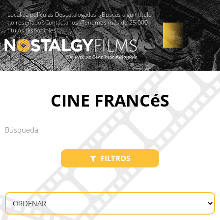
Localiza películas Descatalogadas. ¿Buscas algún título
no reseñado? Contáctanos -Tenemos más de 25.000
títulos disponibles!
CINE FRANCéS
FILTROS