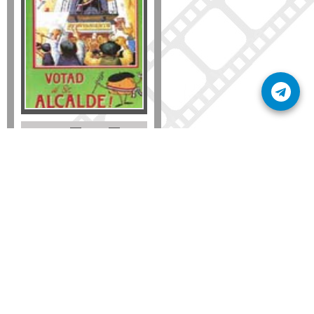
Formato
DVD
VHS
Detalles
AÑADIR
SÚSCRIBETE A NUESTRO BOLETÍN