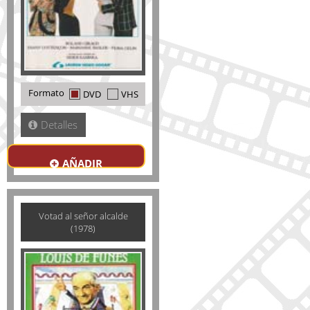
Formato
DVD
VHS
Detalles
AÑADIR
Votad al señor alcalde
(1978)