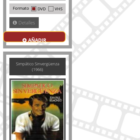
Formato
DVD
VHS
Detalles
AÑADIR
Simpático Sinvergüenza
(1966)