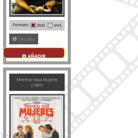
Formato
DVD
VHS
Detalles
AÑADIR
Mientras Haya Mujeres
(1987)