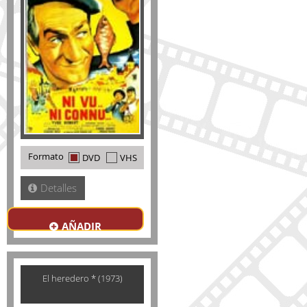
Formato
DVD
VHS
Detalles
AÑADIR
El heredero * (1973)