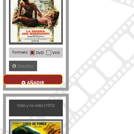
Formato
DVD
VHS
Detalles
AÑADIR
Visto y no visto (1972)