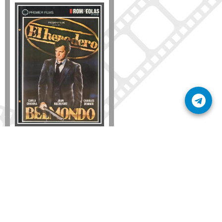
Formato
DVD
VHS
Detalles
AÑADIR