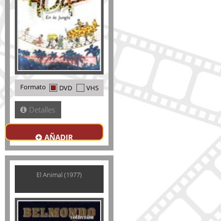
Formato
DVD
VHS
Detalles
AÑADIR
El Animal (1977)