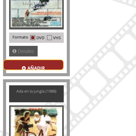
Formato
DVD
VHS
Detalles
AÑADIR
Ada en la jungla (1988)