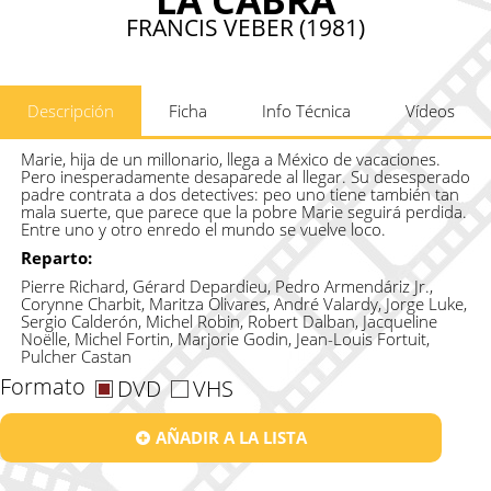
FRANCIS VEBER (1981)
Descripción
Ficha
Info Técnica
Vídeos
Marie, hija de un millonario, llega a México de vacaciones.
Pero inesperadamente desaparede al llegar. Su desesperado
padre contrata a dos detectives: peo uno tiene también tan
mala suerte, que parece que la pobre Marie seguirá perdida.
Entre uno y otro enredo el mundo se vuelve loco.
Reparto:
Pierre Richard, Gérard Depardieu, Pedro Armendáriz Jr.,
Corynne Charbit, Maritza Olivares, André Valardy, Jorge Luke,
Sergio Calderón, Michel Robin, Robert Dalban, Jacqueline
Noëlle, Michel Fortin, Marjorie Godin, Jean-Louis Fortuit,
Pulcher Castan
Formato
DVD
VHS
AÑADIR A LA LISTA