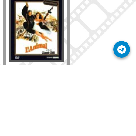
Formato
DVD
VHS
Detalles
AÑADIR