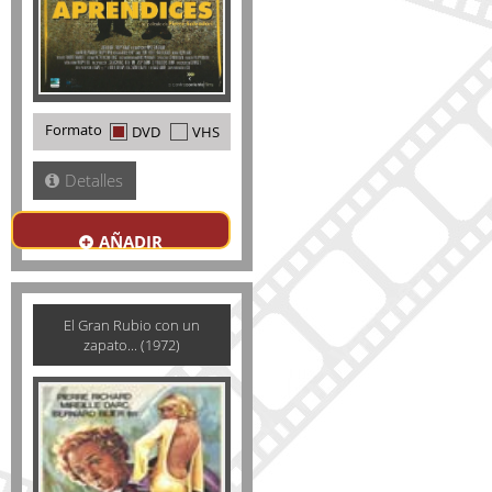
Formato
DVD
VHS
Detalles
AÑADIR
El Gran Rubio con un
zapato... (1972)