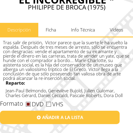
PHILIPPE DE BROCA (1975)
Descripción
Ficha
Info Técnica
Vídeos
Tras salir de prisión,
Victor parece que la suerte le ha vuelto la
espalda. Después de tres meses de arresto, sólo se encuentra
con desgracias: vende el apartamento de su ex amante y
pierde el dinero en las carreras, trata de vender un yate, que se
hunde con el comprador a bordo... Marie-Charlotte, su
asistenta social, es la hija del conservador de un museo que
alberga un valiosísimo tríptico de El Greco. Víctor llega a la
conclusión de que sólo poseyendo tan valiosa obra de arte
podrá alcanzar la re-inserción social.
Reparto:
Jean-Paul Belmondo, Geneviève Bujold, Julien Guiomar,
Charles Gérard, Daniel Ceccaldi, Pascale Roberts, Dora Doll
Formato
DVD
VHS
AÑADIR A LA LISTA