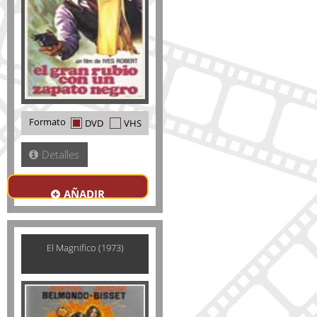
Formato
DVD
VHS
Detalles
AÑADIR
El Magnifico (1973)