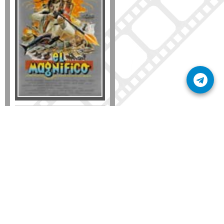
Formato
DVD
VHS
Detalles
AÑADIR