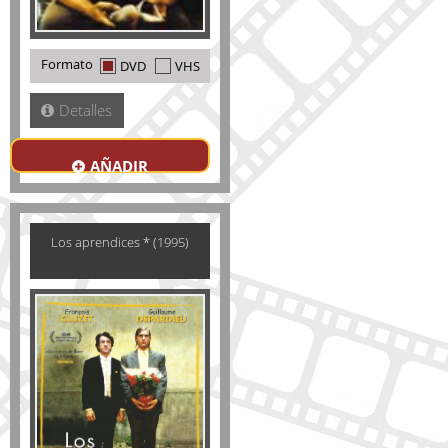
Formato
DVD
VHS
Detalles
AÑADIR
Los aprendices * (1995)