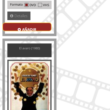
Formato
DVD
VHS
Detalles
AÑADIR
El avaro (1980)