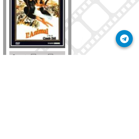
Formato
DVD
VHS
Detalles
AÑADIR
SÚSCRIBETE A NUESTRO BOLETÍN
Mantente informado sobre las últimas nosvedades