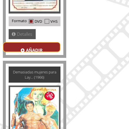
Formato
DVD
VHS
Detalles
AÑADIR
Demasiadas mujeres para
Lay... (1966)