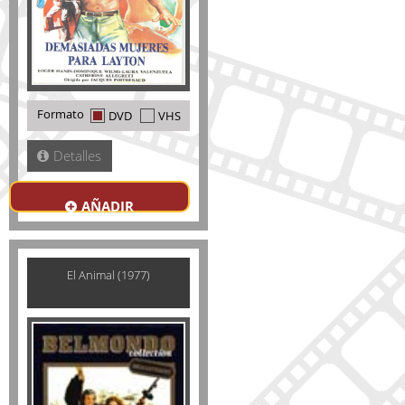
Formato
DVD
VHS
Detalles
AÑADIR
El Animal (1977)