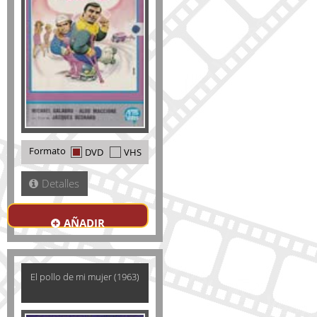
Formato
DVD
VHS
Detalles
AÑADIR
El pollo de mi mujer (1963)