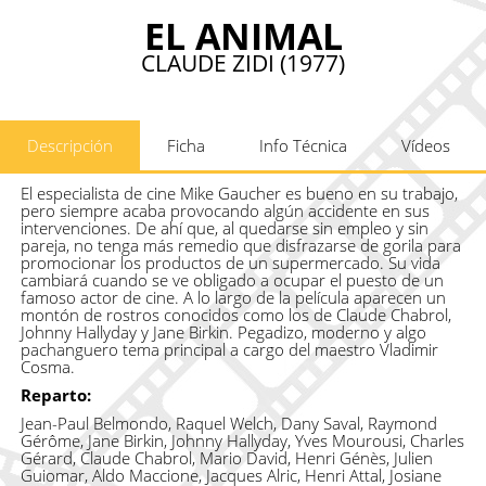
EL ANIMAL
CLAUDE ZIDI (1977)
Descripción
Ficha
Info Técnica
Vídeos
El especialista de cine Mike Gaucher es bueno en su trabajo,
pero siempre acaba provocando algún accidente en sus
intervenciones. De ahí que, al quedarse sin empleo y sin
pareja, no tenga más remedio que disfrazarse de gorila para
promocionar los productos de un supermercado. Su vida
cambiará cuando se ve obligado a ocupar el puesto de un
famoso actor de cine. A lo largo de la película aparecen un
montón de rostros conocidos como los de Claude Chabrol,
Johnny Hallyday y Jane Birkin. Pegadizo, moderno y algo
pachanguero tema principal a cargo del maestro Vladimir
Cosma.
Reparto:
Jean-Paul Belmondo, Raquel Welch, Dany Saval, Raymond
Gérôme, Jane Birkin, Johnny Hallyday, Yves Mourousi, Charles
Gérard, Claude Chabrol, Mario David, Henri Génès, Julien
Guiomar, Aldo Maccione, Jacques Alric, Henri Attal, Josiane