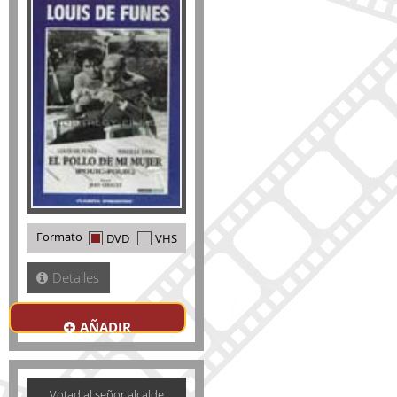
Formato
DVD
VHS
Detalles
AÑADIR
Votad al señor alcalde