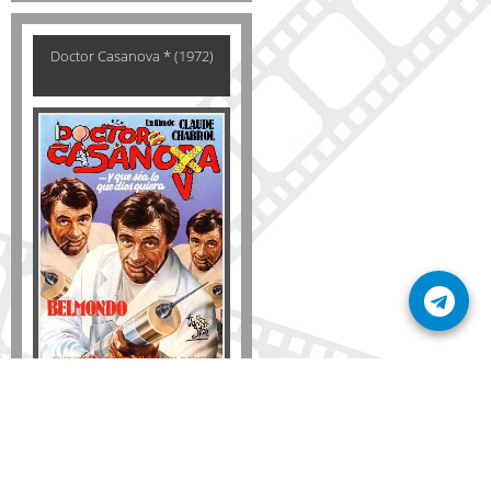
Doctor Casanova * (1972)
Formato
DVD
VHS
Detalles