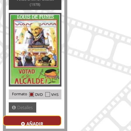
(1978)
Formato
DVD
VHS
Detalles
AÑADIR