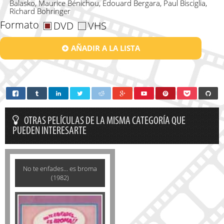
Balasko, Maurice Bénichou, Edouard Bergara, Paul Bisciglia,
Richard Bohringer
Formato
DVD
VHS
AÑADIR A LA LISTA
OTRAS PELÍCULAS DE LA MISMA CATEGORÍA QUE
PUEDEN INTERESARTE
No te enfades... es broma
(1982)