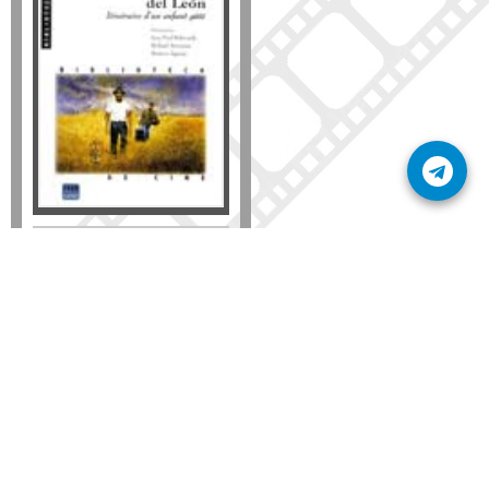
Formato
DVD
VHS
Detalles
AÑADIR