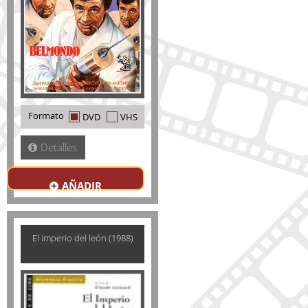
Formato
DVD
VHS
Detalles
AÑADIR
El imperio del león (1988)