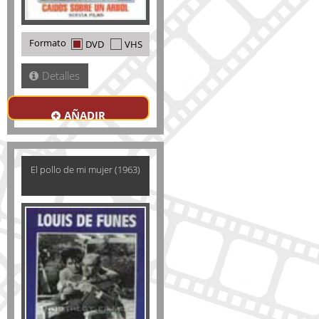
Formato
DVD
VHS
Detalles
AÑADIR
El pollo de mi mujer (1963)