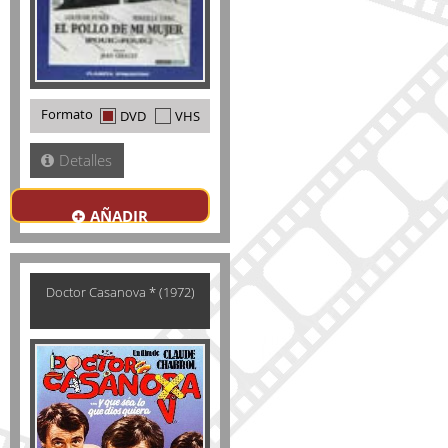
Formato
DVD
VHS
Detalles
AÑADIR
Doctor Casanova * (1972)