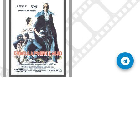
Formato
DVD
VHS
Detalles
AÑADIR