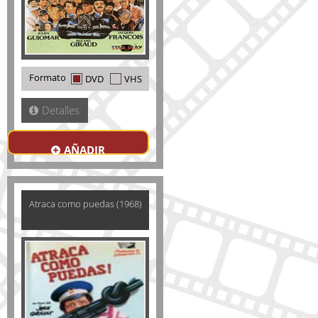
Formato
DVD
VHS
Detalles
AÑADIR
Atraca como puedas (1968)