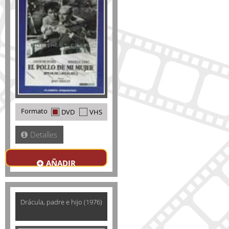
Formato
DVD
VHS
Detalles
AÑADIR
Drácula, padre e hijo (1976)