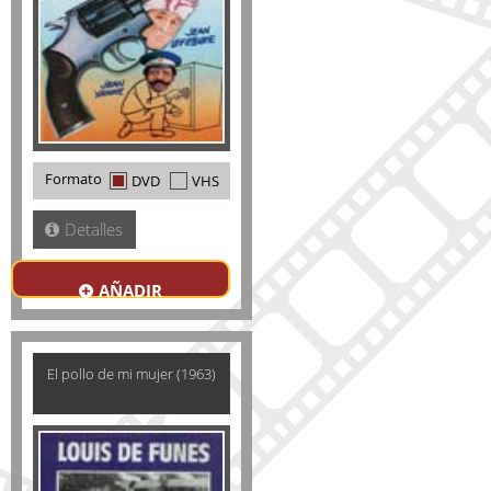
Formato
DVD
VHS
Detalles
AÑADIR
El pollo de mi mujer (1963)