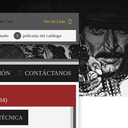
 de Cine
Ver mi Lista
onado
películas del catálogo
0
IÓN
CONTÁCTANOS
84)
TÉCNICA