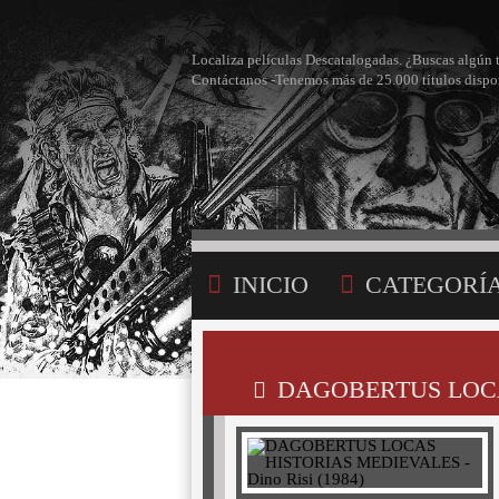
Localiza películas Descatalogadas. ¿Buscas algún 
Contáctanos -Tenemos más de 25.000 títulos dispo
INICIO
CATEGORÍ
BÚSQUEDA
MI LI
DAGOBERTUS LOCAS