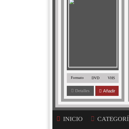
Formato
DVD
VHS
Detalles
Añadir
INICIO
CATEGORÍ