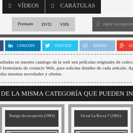
VÍDEOS
CARÁTULAS
sigue navegand
Formato
DVD
VHS
LINKEDIN
TWITTER
REDDIT
G
señadas en nuestro catalogo de la web son películas originales de colecc
 el formulario de contacto Web, para solicitar detalles de cada articulo. A
odas nuestras novedades y ofertas.
 DE LA MISMA CATEGORÍA QUE PUEDEN I
Testigo de excepción (1995)
Un tal La Rocca * (1961)