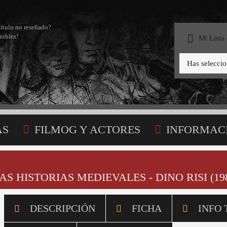
título no reseñado?
nibles!
Mi Lista
Has selecci
AS
FILMOG Y ACTORES
INFORMAC
STA
 HISTORIAS MEDIEVALES - DINO RISI (19
DESCRIPCIÓN
FICHA
INFO 