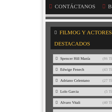
CONTÁCTANOS
B
FILMOG Y ACTORES
DESTACADOS
Spencer Hill Manía
(86 Tí
Edwige Fenech
(43 Tí
Adriano Celentano
(27 Tí
Lolo Garcia
(5 Tí
Alvaro Vitali
(40 Tí