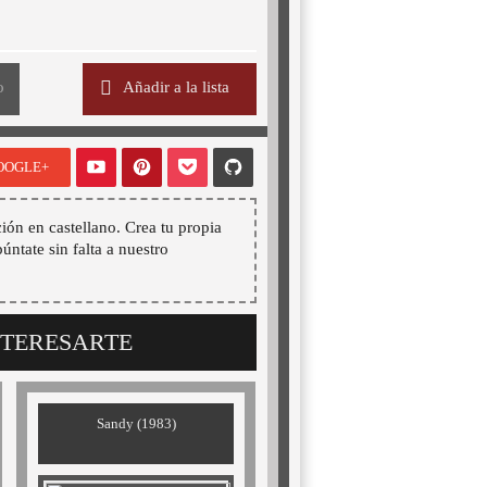
o
Añadir a la lista
OOGLE+
ión en castellano. Crea tu propia
púntate sin falta a nuestro
NTERESARTE
Sandy (1983)