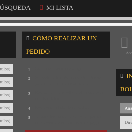
ÚSQUEDA
MI LISTA
CÓMO REALIZAR UN
PEDIDO
Ace
Consulta nuestro catálogo
tulos)
1
I
Selecciona los títulos que te interesan
2
tulos)
para crear tu lista de consultas
BO
Revisa tu lista y rellena el formulario
3
tulos)
con tus datos
Envíanos tu lista de consultas
tulos)
Aña
4
Te mandaremos el detalle del pedido
5
tulos)
con precios y condiciones de pago