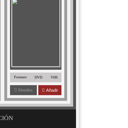
Formato
DVD
VHS
Detalles
Añadir
CIÓN