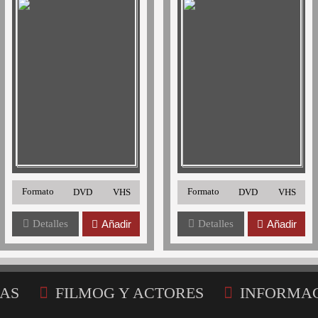
Formato
Formato
DVD
VHS
DVD
VHS
Detalles
Añadir
Detalles
Añadir
AS
FILMOG Y ACTORES
INFORMA