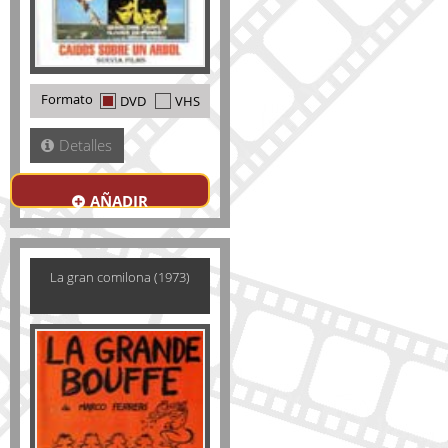
Formato
DVD
VHS
Detalles
AÑADIR
La gran comilona (1973)