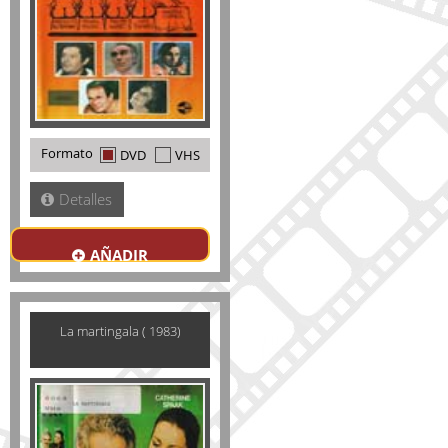
Formato
DVD
VHS
Detalles
AÑADIR
La martingala ( 1983)