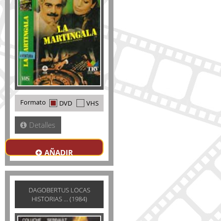
Formato
DVD
VHS
Detalles
AÑADIR
DAGOBERTUS LOCAS
HISTORIAS ... (1984)