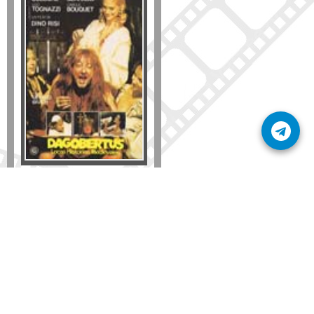
Formato
DVD
VHS
Detalles
AÑADIR