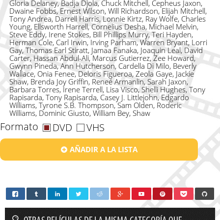
Gloria Delaney, Badja Djola, Chuck Mitchell, Cepheus Jaxon,
Dwaine Fobbs, Ernest Wilson, Will Richardson, Elijah Mitchell,
Tony Andrea, Darrell Harris, Lonnie Kirtz, Ray Wolfe, Charles
Young, Ellsworth Harrell, Cornelius Desha, Michael Melvin,
Steve Eddy, Irene Stokes, Bill Phillips Murry, Teri Hayden,
Herman Cole, Carl Irwin, Irving Parham, Warren Bryant, Lorri
Gay, Thomas Earl Stiratt, Jamaa Fanaka, Joaquin Leal, David
Carter, Hassan Abdul-Ali, Marcus Gutierrez, Zee Howard,
Gwynn Pineda, Ann Hutcherson, Cardella Di Milo, Beverly
Wallace, Onia Fenee, Deloris Figueroa, Zeola Gaye, Jackie
Shaw, Brenda Joy Griffin, Reneé Armanlin, Sarah Jaxon,
Barbara Torres, Irene Terrell, Lisa Visco, Shelli Hughes, Tony
Rapisarda, Tony Rapisarda, Casey J. Littlejohn, Edgardo
Williams, Tyrone S.B. Thompson, Sam Olden, Roderic
Williams, Dominic Giusto, William Bey, Shaw
Formato
DVD
VHS
AÑADIR A LA LISTA