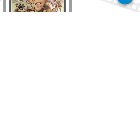
Disponible solo en DVD
Detalles
AÑADIR
SÚSCRIBETE A NUESTRO BOLETÍN
Mantente informado sobre las últimas nosvedades
de nuestra web.