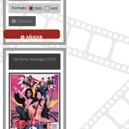
Formato
DVD
VHS
Detalles
AÑADIR
Girl Boss: Revenge (1973)