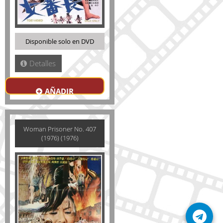
Disponible solo en DVD
Detalles
AÑADIR
Woman Prisoner No. 407
(1976) (1976)