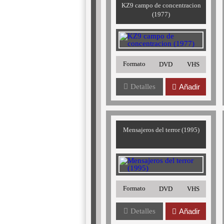
KZ9 campo de concentracion
(1977)
Formato
DVD
VHS
Detalles
Añadir
Mensajeros del terror (1995)
Formato
DVD
VHS
Detalles
Añadir