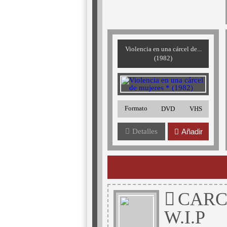
Violencia en una cárcel de...
(1982)
Formato
DVD
VHS
Detalles
Añadir
CARC
W.I.P