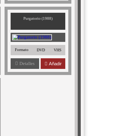
Purgatorio (1988)
Formato
DVD
VHS
Detalles
Añadir