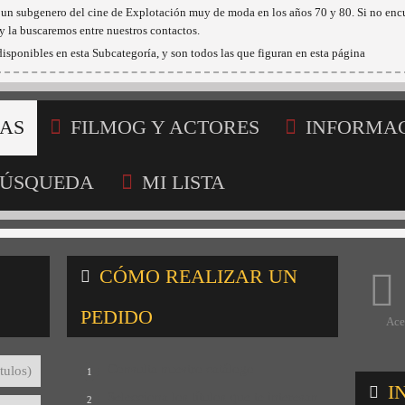
es un subgenero del cine de Explotación muy de moda en los años 70 y 80. Si no enc
y la buscaremos entre nuestros contactos.
isponibles en esta Subcategoría, y son todos las que figuran en esta página
AS
FILMOG Y ACTORES
INFORMA
ÚSQUEDA
MI LISTA
CÓMO REALIZAR UN
PEDIDO
Ace
Consulta nuestro catálogo
tulos)
1
I
Selecciona los títulos que te interesan
2