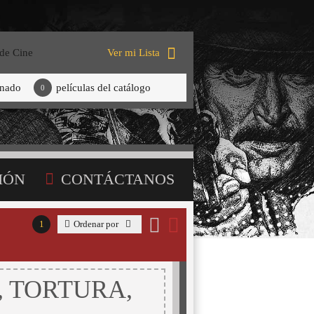
 de Cine
Ver mi Lista
onado
películas del catálogo
0
IÓN
CONTÁCTANOS
1
Ordenar por
, TORTURA,