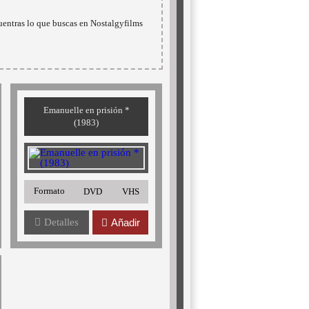
uentras lo que buscas en Nostalgyfilms
Emanuelle en prisión *
(1983)
Formato
DVD
VHS
Detalles
Añadir