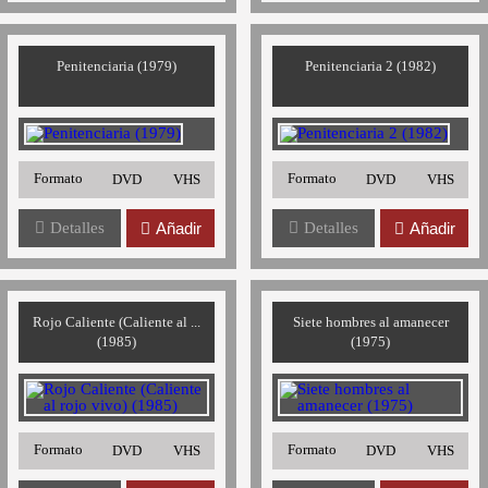
Penitenciaria (1979)
Penitenciaria 2 (1982)
Formato
Formato
DVD
VHS
DVD
VHS
Detalles
Añadir
Detalles
Añadir
Rojo Caliente (Caliente al ...
Siete hombres al amanecer
(1985)
(1975)
Formato
Formato
DVD
VHS
DVD
VHS