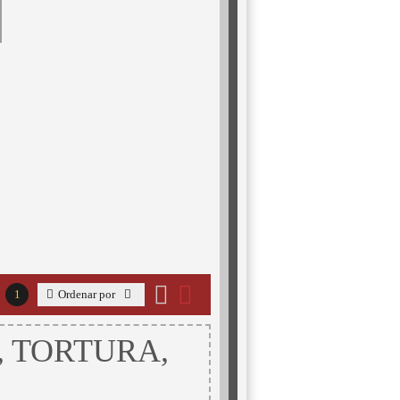
1
Ordenar por
, TORTURA,