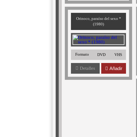
Orinoco, paraíso del sexo *
(1980)
Formato
DVD
VHS
Detalles
Añadir