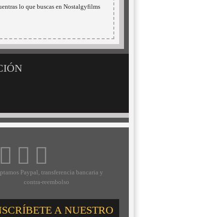
uentras lo que buscas en Nostalgyfilms
CIÓN
ptamos Paypal, transferencia bancaria y
contra-reembolso
NSCRÍBETE A NUESTRO