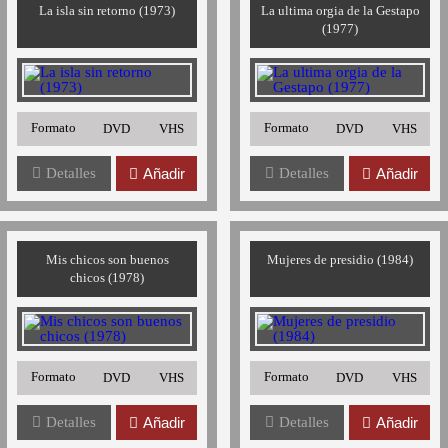
La isla sin retorno (1973)
La ultima orgia de la Gestapo
(1977)
Formato
Formato
DVD
VHS
DVD
VHS
Detalles
Añadir
Detalles
Añadir
Mis chicos son buenos
Mujeres de presidio (1984)
chicos (1978)
Formato
Formato
DVD
VHS
DVD
VHS
Detalles
Añadir
Detalles
Añadir