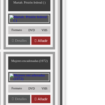
Mariah. Prisión federal ( )
Formato
DVD
VHS
Detalles
Añadir
Mujeres encadenadas (1972)
Formato
DVD
VHS
Detalles
Añadir