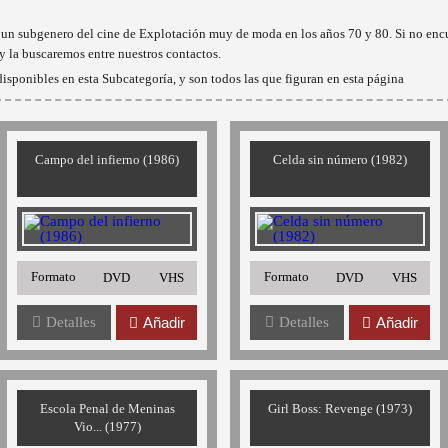
es un subgenero del cine de Explotación muy de moda en los años 70 y 80. Si no enc
y la buscaremos entre nuestros contactos.
isponibles en esta Subcategoría, y son todos las que figuran en esta página
Campo del infierno (1986)
Celda sin número (1982)
Formato
Formato
DVD
VHS
DVD
VHS
Detalles
Añadir
Detalles
Añadir
Escola Penal de Meninas
Girl Boss: Revenge (1973)
Vio... (1977)