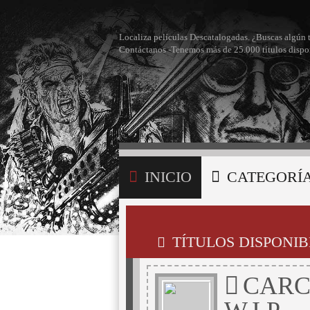
Localiza películas Descatalogadas. ¿Buscas algún 
Contáctanos -Tenemos más de 25.000 títulos dispo
INICIO
CATEGORÍ
BÚSQUEDA
MI LI
TÍTULOS DISPONIB
CARC