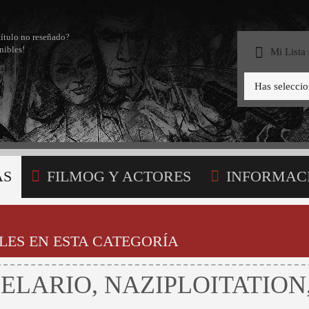
título no reseñado?
nibles!
Mi Lista
Has selecci
AS
FILMOG Y ACTORES
INFORMAC
STA
LES EN ESTA CATEGORÍA
ELARIO, NAZIPLOITATION