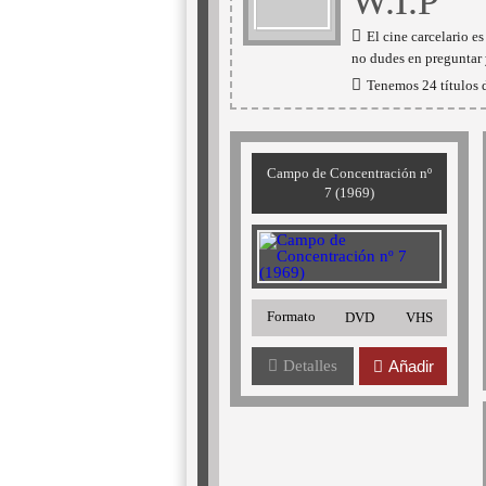
W.I.P
El cine carcelario 
no dudes en preguntar 
Tenemos 24 títulos d
Campo de Concentración nº
7 (1969)
Formato
DVD
VHS
Detalles
Añadir