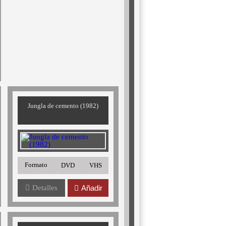
Jungla de cemento (1982)
Formato
DVD
VHS
Detalles
Añadir