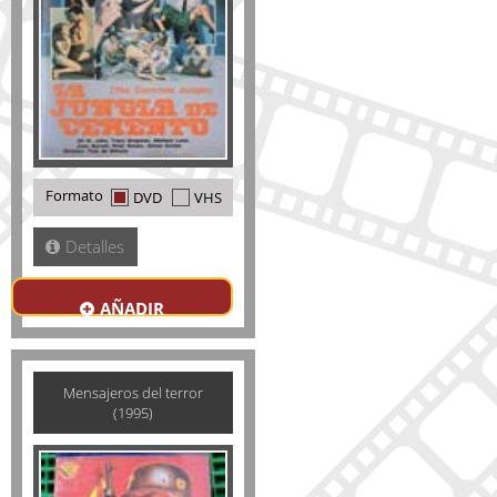
Formato
DVD
VHS
Detalles
AÑADIR
Mensajeros del terror
(1995)