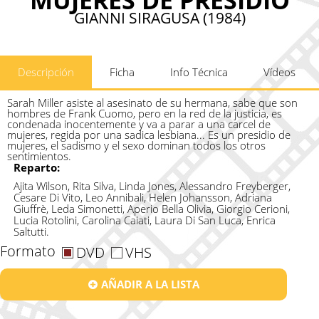
GIANNI SIRAGUSA (1984)
Descripción
Ficha
Info Técnica
Vídeos
Sarah Miller asiste al asesinato de su hermana, sabe que son
hombres de Frank Cuomo, pero en la red de la justicia, es
condenada inocentemente y va a parar a una carcel de
mujeres, regida por una sadica lesbiana... Es un presidio de
mujeres, el sadismo y el sexo dominan todos los otros
sentimientos.
Reparto:
Ajita Wilson, Rita Silva, Linda Jones, Alessandro Freyberger,
Cesare Di Vito, Leo Annibali, Helen Johansson, Adriana
Giuffrè, Leda Simonetti, Aperio Bella Olivia, Giorgio Cerioni,
Lucia Rotolini, Carolina Caiati, Laura Di San Luca, Enrica
Saltutti.
Formato
DVD
VHS
AÑADIR A LA LISTA