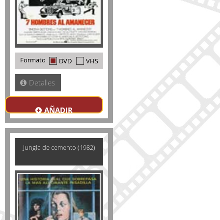
Formato
DVD
VHS
Detalles
AÑADIR
Jungla de cemento (1982)