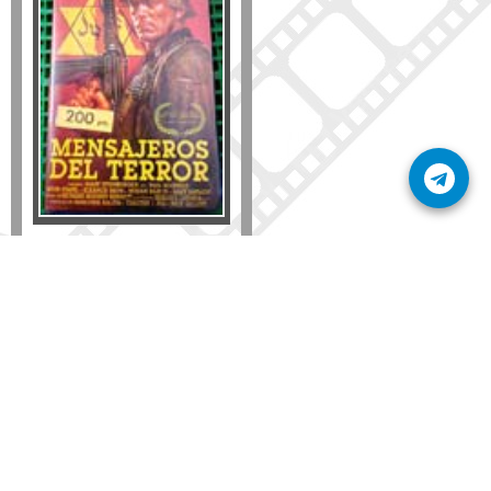
Formato
DVD
VHS
Detalles
AÑADIR