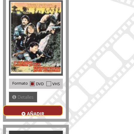
Formato
DVD
VHS
Detalles
AÑADIR