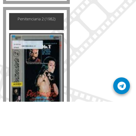
Penitenciaria 2 (1982)
Formato
DVD
VHS
Detalles