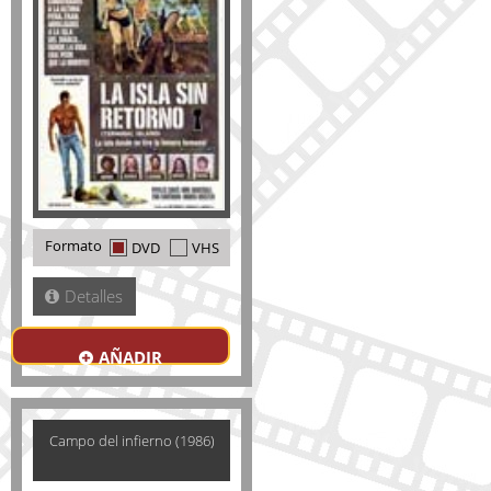
Formato
DVD
VHS
Detalles
AÑADIR
Campo del infierno (1986)