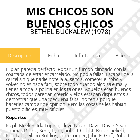
MIS CHICOS SON
BUENOS CHICOS
BETHEL BUCKALEW (1978)
Descripción
Ficha
Info Técnica
Vídeos
El plan parecía perfecto. Robar un furgón blindado con la
coartada de estar encarcelado. No podía fallar. Escapar de la
cárcel sin que nadie note la ausencia, cometer el robo y
volver no es nada fácil, sobre todo cuando algo sale mal y
tienes a toda la policía en los talones. Aquellos eran buenos
chicos, todos parecían creerlo y ellos estaban dispuestos a
demostrar que una "pequeña falta" no tenía porque
hacerles cambiar de opinión. Pero las cosas se les habían
puesto difíciles, muy difíciles.
Reparto:
Ralph Meeker, Ida Lupino, Lloyd Nolan, David Doyle, Sean
Thomas Roche, Kerry Lynn, Robert Cokjlat, Brice Coefield,
Ron Lake, Glenn Buttkus, John Cooper, John F. Goff, Robert