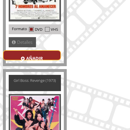
Formato
DVD
VHS
Detalles
AÑADIR
Girl Boss: Revenge (1973)