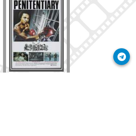
Formato
DVD
VHS
Detalles
AÑADIR