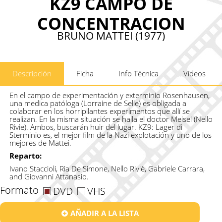
KZ9 CAMPO DE
CONCENTRACION
BRUNO MATTEI (1977)
Descripción
Ficha
Info Técnica
Vídeos
En el campo de experimentación y exterminio Rosenhausen,
una medica patóloga (Lorraine de Selle) es obligada a
colaborar en los horripilantes experimentos que allí se
realizan. En la misma situación se halla el doctor Meisel (Nello
Rivie). Ambos, buscarán huir del lugar. KZ9: Lager di
Sterminio es, el mejor film de la Nazi explotación y uno de los
mejores de Mattei.
Reparto:
Ivano Staccioli, Ria De Simone, Nello Riviè, Gabriele Carrara,
and Giovanni Attanasio.
Formato
DVD
VHS
AÑADIR A LA LISTA