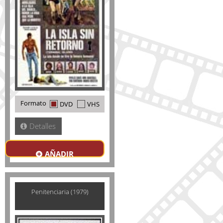
Formato
DVD
VHS
Detalles
AÑADIR
Penitenciaria (1979)