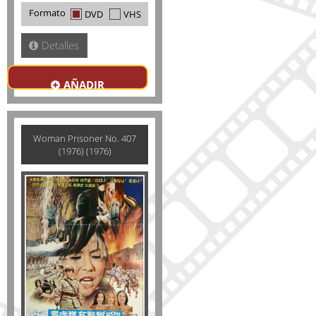
Formato
DVD
VHS
Detalles
AÑADIR
Woman Prisoner No. 407
(1976) (1976)