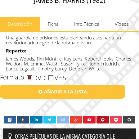
JAMES B. HARRIS (1982)
Descripción
Ficha
Info Técnica
Vídeos
Una guardia de prisiones esta planeando asesinar a un
revolucionario negro de la misma prision.
Reparto:
James Woods, Tim Mcintire, Kay Lenz, Robert Hooks, Charles
Weldon, M. Emmet Walsh, Susan Tyrrell, John Friedrich,
Lance Legault, Timothy Carey, Deborah White
Formato
DVD
VHS
AÑADIR A LA LISTA
OTRAS PELÍCULAS DE LA MISMA CATEGORÍA QUE