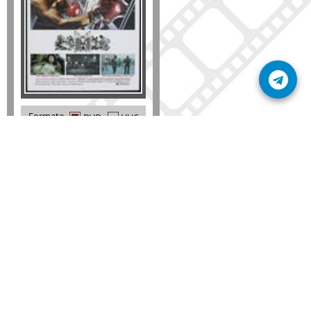
Formato
DVD
VHS
Detalles
AÑADIR
SÚSCRIBETE A NUESTRO BOLETÍN
Mantente informado sobre las últimas nosvedades