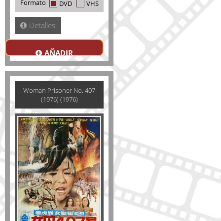
Formato
DVD
VHS
Detalles
AÑADIR
Woman Prisoner No. 407
(1976) (1976)