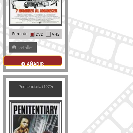
Formato
DVD
VHS
Detalles
AÑADIR
Penitenciaria (1979)