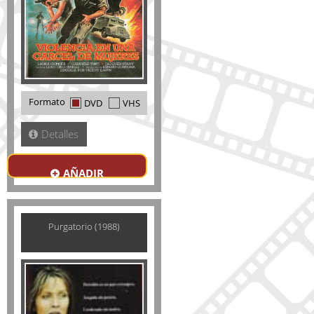
Formato
DVD
VHS
Detalles
AÑADIR
Purgatorio (1988)