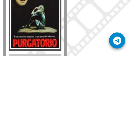
Formato
DVD
VHS
Detalles
AÑADIR
SÚSCRIBETE A NUESTRO BOLETÍN