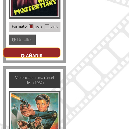
Formato
DVD
VHS
Detalles
AÑADIR
Violencia en una cárcel
de... (1982)