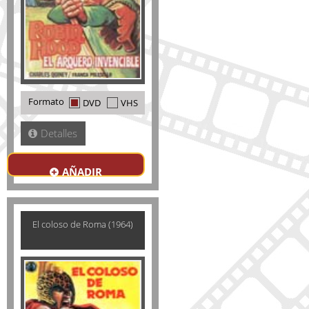
Formato
DVD
VHS
Detalles
AÑADIR
El coloso de Roma (1964)