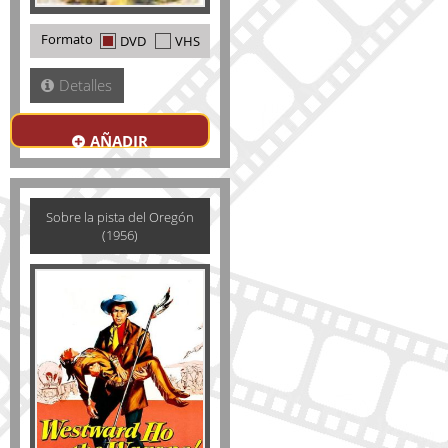
Formato
DVD
VHS
Detalles
AÑADIR
Sobre la pista del Oregón
(1956)