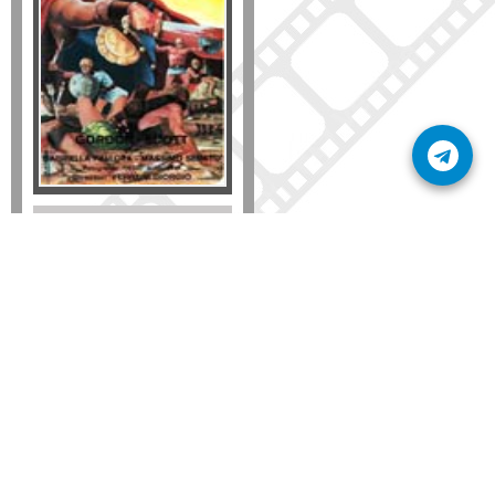
Formato
DVD
VHS
Detalles
AÑADIR
SÚSCRIBETE A NUESTRO BOLETÍN