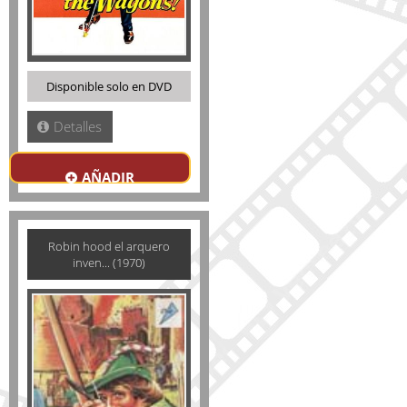
Disponible solo en DVD
Detalles
AÑADIR
Robin hood el arquero
inven... (1970)