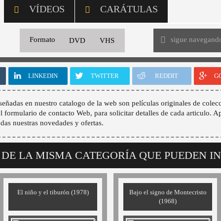
VÍDEOS
CARÁTULAS
sigue navegand
Formato
DVD
VHS
LINKEDIN
TWITTER
REDDIT
G
señadas en nuestro catalogo de la web son películas originales de colecc
 el formulario de contacto Web, para solicitar detalles de cada articulo. A
odas nuestras novedades y ofertas.
 DE LA MISMA CATEGORÍA QUE PUEDEN I
El niño y el tiburón (1978)
Bajo el signo de Montecristo
(1968)