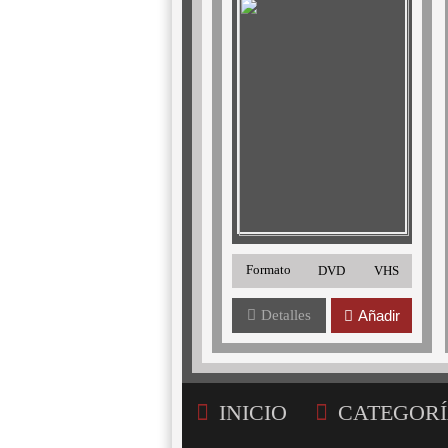
Formato
DVD
VHS
Detalles
Añadir
INICIO
CATEGORÍ