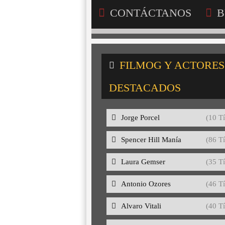
CONTÁCTANOS
B
FILMOG Y ACTORES
DESTACADOS
Jorge Porcel
(10 Tí
Spencer Hill Manía
(86 Tí
Laura Gemser
(35 Tí
Antonio Ozores
(46 Tí
Alvaro Vitali
(40 Tí