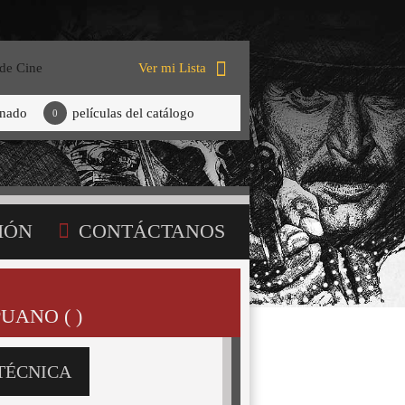
 de Cine
Ver mi Lista
onado
películas del catálogo
0
IÓN
CONTÁCTANOS
UANO ( )
TÉCNICA