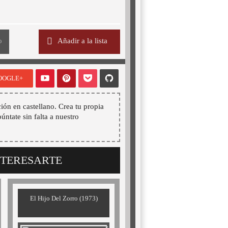
o
Añadir a la lista
OOGLE+
ión en castellano. Crea tu propia
púntate sin falta a nuestro
NTERESARTE
El Hijo Del Zorro (1973)