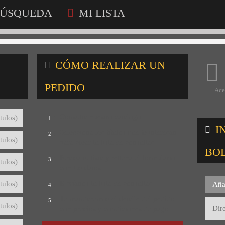
ÚSQUEDA
MI LISTA
CÓMO REALIZAR UN
PEDIDO
Ace
Consulta nuestro catálogo
tulos)
1
I
Selecciona los títulos que te interesan
2
tulos)
para crear tu lista de consultas
BO
Revisa tu lista y rellena el formulario
3
tulos)
con tus datos
Envíanos tu lista de consultas
tulos)
Aña
4
Te mandaremos el detalle del pedido
5
tulos)
con precios y condiciones de pago