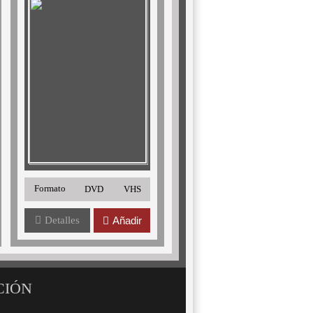
Formato
DVD
VHS
Detalles
Añadir
CIÓN