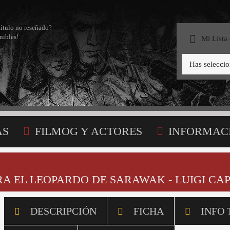
título no reseñado?
nibles!
Mi Lista
Has selecci
AS
FILMOG Y ACTORES
INFORMAC
STA
 EL LEOPARDO DE SARAWAK - LUIGI CAP
DESCRIPCIÓN
FICHA
INFO 