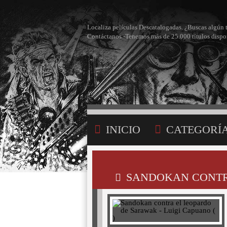
Localiza películas Descatalogadas. ¿Buscas algún 
Contáctanos -Tenemos más de 25.000 títulos dispo
INICIO
CATEGORÍ
BÚSQUEDA
MI LI
SANDOKAN CONTRA