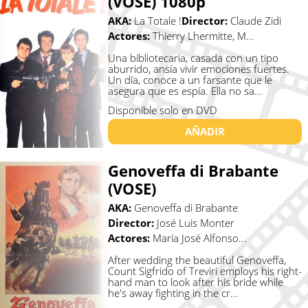
(VOSE) 1080p
AKA:
La Totale !
Director:
Claude Zidi
Actores:
Thierry Lhermitte, M...
Una bibliotecaria, casada con un tipo
aburrido, ansía vivir emociones fuertes.
Un día, conoce a un farsante que le
asegura que es espía. Ella no sa...
Disponible solo en DVD
AÑADIR
Genoveffa di Brabante
(VOSE)
AKA:
Genoveffa di Brabante
Director:
José Luis Monter
Actores:
María José Alfonso...
After wedding the beautiful Genoveffa,
Count Sigfrido of Treviri employs his right-
hand man to look after his bride while
he's away fighting in the cr...