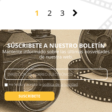
1
2
3
SÚSCRIBETE A NUESTRO BOLETÍN
Mantente informado sobre las últimas nosvedades
de nuestra web.
He leído y acepto la
política de privacidad
.
SUSCRÍBETE