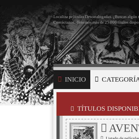
Localiza películas Descatalogadas. ¿Buscas algún 
Contáctanos -Tenemos más de 25.000 títulos dispo
INICIO
CATEGORÍ
BÚSQUEDA
MI LI
TÍTULOS DISPONIB
AVEN
Listado de películas