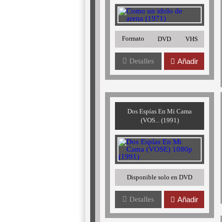
Formato
DVD
VHS
Detalles
Añadir
Dos Espías En Mi Cama
(VOS... (1991)
Disponible solo en DVD
Detalles
Añadir