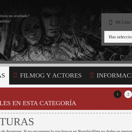
título no reseñado?
nibles!
Mi Lista
Has selecci
AS
FILMOG Y ACTORES
INFORMAC
STA
1
2
LES EN ESTA CATEGORÍA
TURAS
 de Aventuras. Si no encuentras lo que buscas en Nostalgyfilms no dudes en pregun