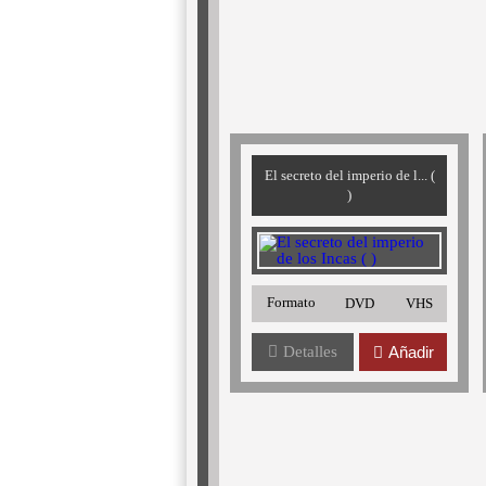
El secreto del imperio de l... (
)
Formato
DVD
VHS
Detalles
Añadir