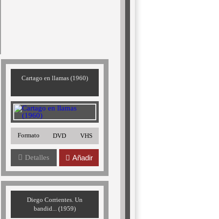
Cartago en llamas (1960)
Formato
DVD
VHS
Detalles
Añadir
Diego Corrientes. Un
bandid... (1959)