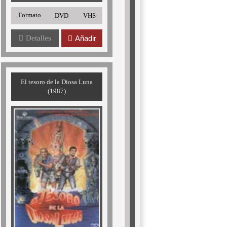
Formato
DVD
VHS
Detalles
Añadir
El tesoro de la Diosa Luna
(1987)