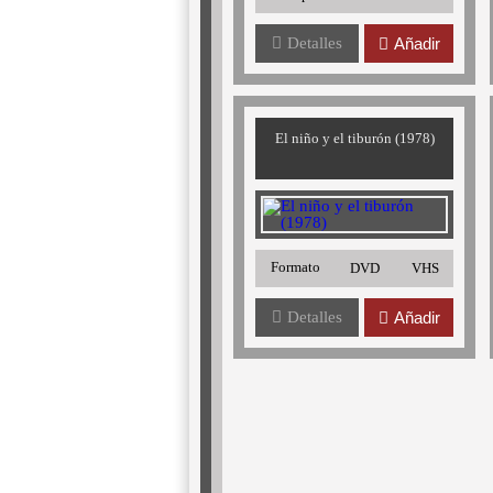
Detalles
Añadir
El niño y el tiburón (1978)
Formato
DVD
VHS
Detalles
Añadir