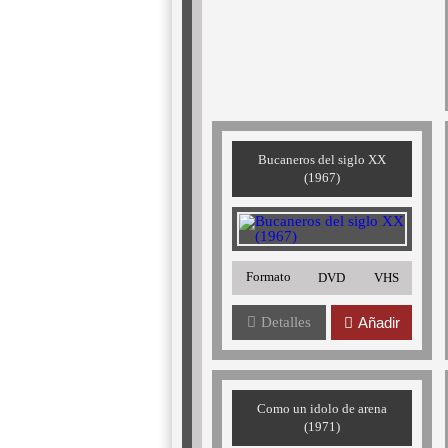
Bucaneros del siglo XX
(1967)
Formato
DVD
VHS
Detalles
Añadir
Como un idolo de arena
(1971)