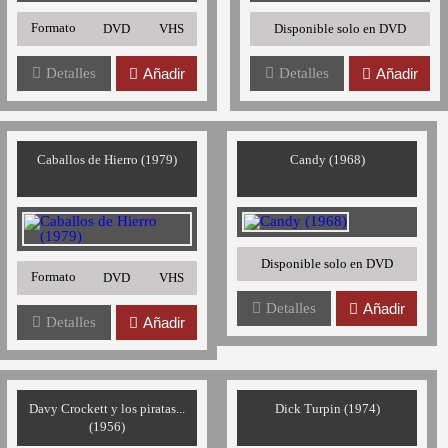
Formato
DVD
VHS
Disponible solo en DVD
Detalles
Añadir
Detalles
Añadir
Caballos de Hierro (1979)
Candy (1968)
Disponible solo en DVD
Formato
DVD
VHS
Detalles
Añadir
Detalles
Añadir
Davy Crockett y los piratas...
Dick Turpin (1974)
(1956)