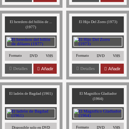
El heredero del billón de ...
El Hijo Del Zorro (1973)
(1977)
Formato
Formato
DVD
VHS
DVD
VHS
Detalles
Añadir
Detalles
Añadir
El ladrón de Bagdad (1961)
El Magnifico Gladiador
(1964)
Formato
Disponible solo en DVD
DVD
VHS