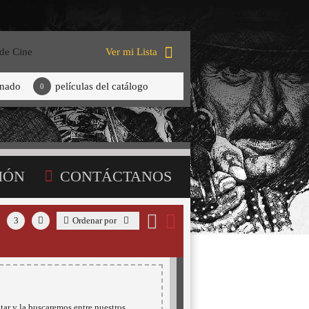
 de Cine
Ver mi Lista
onado
películas del catálogo
0
IÓN
CONTÁCTANOS
3
Ordenar por
tar y la buscaremos entre nuestros