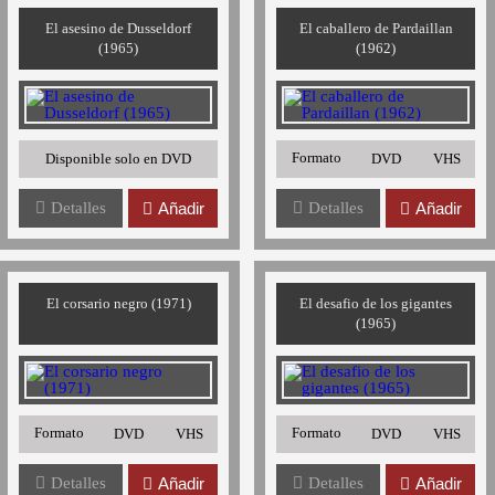
El asesino de Dusseldorf
El caballero de Pardaillan
(1965)
(1962)
Formato
Disponible solo en DVD
DVD
VHS
Detalles
Añadir
Detalles
Añadir
El corsario negro (1971)
El desafio de los gigantes
(1965)
Formato
Formato
DVD
VHS
DVD
VHS
Detalles
Añadir
Detalles
Añadir