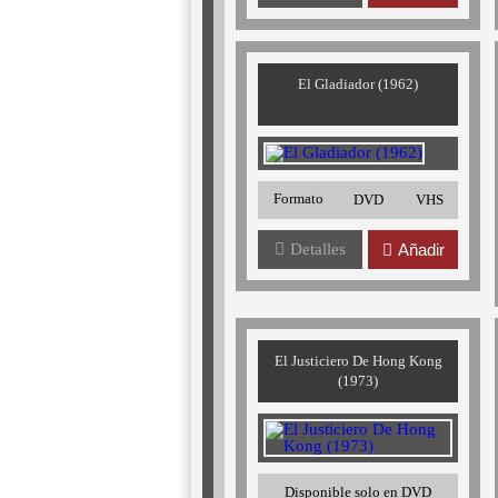
El Gladiador (1962)
Formato
DVD
VHS
Detalles
Añadir
El Justiciero De Hong Kong
(1973)
Disponible solo en DVD