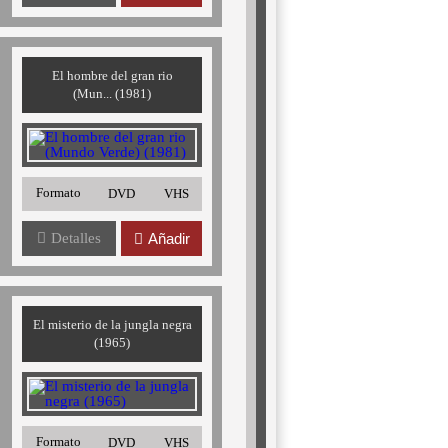
El hombre del gran rio
(Mun... (1981)
Formato
DVD
VHS
Detalles
Añadir
El misterio de la jungla negra
(1965)
Formato
DVD
VHS