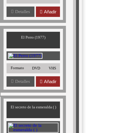
Detalles
Añadir
El Perro (1977)
Formato
DVD
VHS
Detalles
Añadir
El secreto de la esmeralda ( )