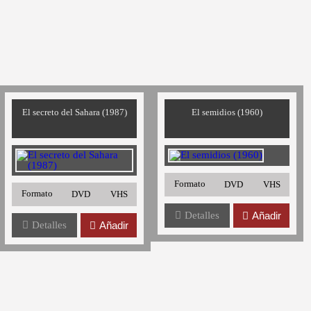
El secreto del Sahara (1987)
El semidios (1960)
Formato
DVD
VHS
Formato
DVD
VHS
Detalles
Añadir
Detalles
Añadir