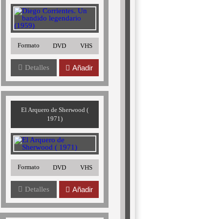
Formato
DVD
VHS
Detalles
Añadir
El Arquero de Sherwood (
1971)
Formato
DVD
VHS
Detalles
Añadir