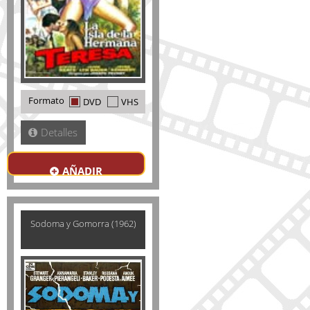
Formato
DVD
VHS
Detalles
AÑADIR
Sodoma y Gomorra (1962)