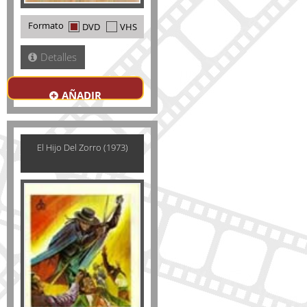
Formato
DVD
VHS
Detalles
AÑADIR
El Hijo Del Zorro (1973)