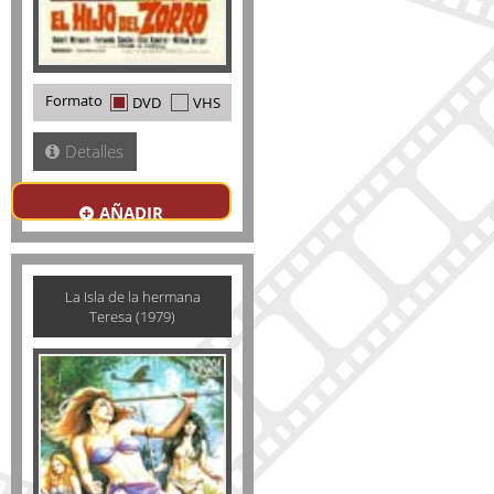
Formato
DVD
VHS
Detalles
AÑADIR
La Isla de la hermana
Teresa (1979)