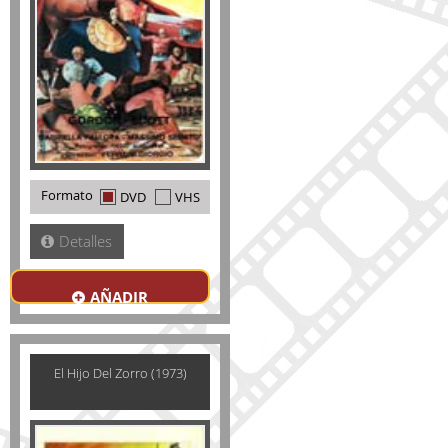
Formato
DVD
VHS
Detalles
AÑADIR
El Hijo Del Zorro (1973)