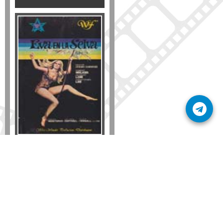
Formato
DVD
VHS
Detalles
AÑADIR