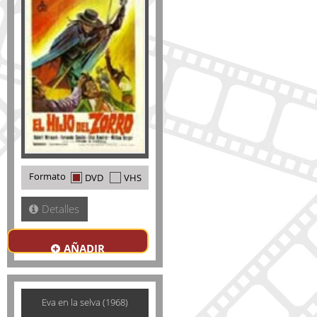
Formato
DVD
VHS
Detalles
AÑADIR
Eva en la selva (1968)