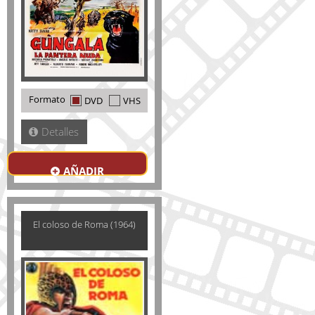
Formato
DVD
VHS
Detalles
AÑADIR
El coloso de Roma (1964)