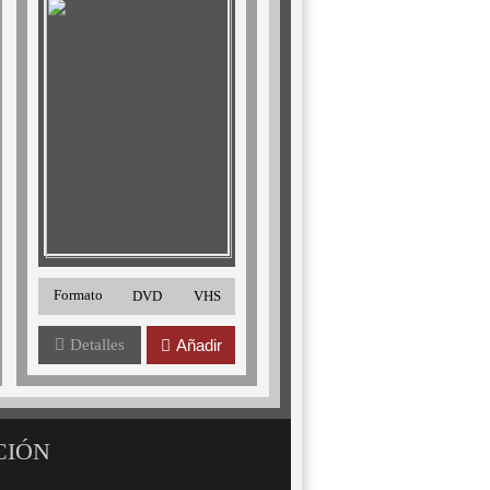
Formato
DVD
VHS
Detalles
Añadir
CIÓN