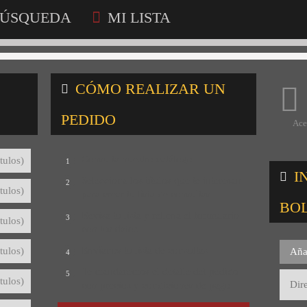
ÚSQUEDA
MI LISTA
CÓMO REALIZAR UN
PEDIDO
Ace
Consulta nuestro catálogo
tulos)
1
I
Selecciona los títulos que te interesan
2
tulos)
para crear tu lista de consultas
BO
Revisa tu lista y rellena el formulario
3
tulos)
con tus datos
Envíanos tu lista de consultas
tulos)
Aña
4
Te mandaremos el detalle del pedido
5
tulos)
con precios y condiciones de pago