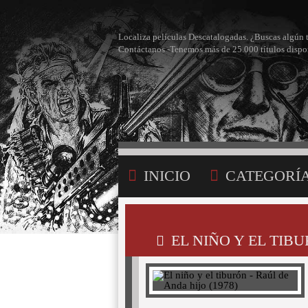
Localiza películas Descatalogadas. ¿Buscas algún 
Contáctanos -Tenemos más de 25.000 títulos dispo
INICIO
CATEGORÍ
BÚSQUEDA
MI LI
EL NIÑO Y EL TIBU