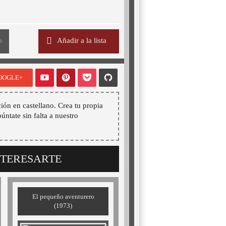
o
Añadir a la lista
OOGLE+
ión en castellano. Crea tu propia
púntate sin falta a nuestro
NTERESARTE
El pequeño aventurero
(1973)