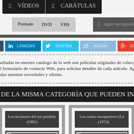
VÍDEOS
CARÁTULAS
sigue navegand
Formato
DVD
VHS
LINKEDIN
TWITTER
REDDIT
G
señadas en nuestro catalogo de la web son películas originales de colecc
 el formulario de contacto Web, para solicitar detalles de cada articulo. A
odas nuestras novedades y ofertas.
 DE LA MISMA CATEGORÍA QUE PUEDEN I
Los invasores del oro perdido
Los cuatro mosqueteros (La
(1982)
... (1974)