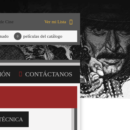
 de Cine
Ver mi Lista
onado
películas del catálogo
0
IÓN
CONTÁCTANOS
TÉCNICA