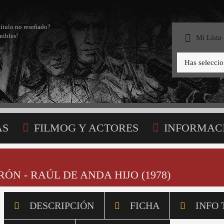
título no reseñado?
nibles!
Mi Lista
Has selecci
AS
FILMOG Y ACTORES
INFORMAC
STA
RÓN - RAÚL DE ANDA HIJO (1978)
DESCRIPCIÓN
FICHA
INFO 