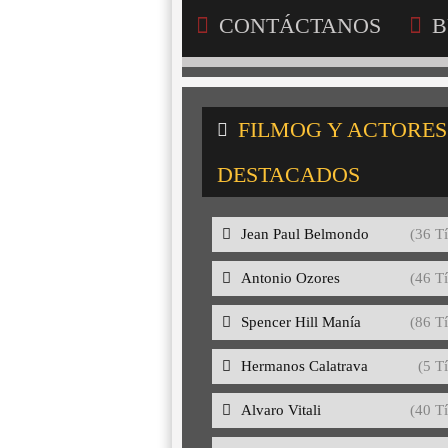
CONTÁCTANOS
B
FILMOG Y ACTORES
DESTACADOS
Jean Paul Belmondo
(36 Tí
Antonio Ozores
(46 Tí
Spencer Hill Manía
(86 Tí
Hermanos Calatrava
(5 Tí
Alvaro Vitali
(40 Tí