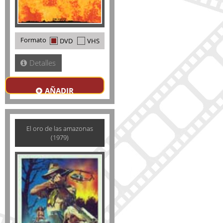
Formato
DVD
VHS
Detalles
AÑADIR
El oro de las amazonas
(1979)