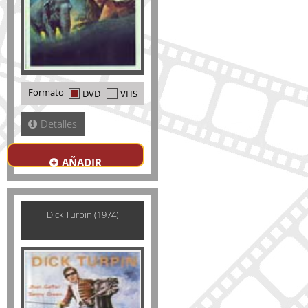
Formato
DVD
VHS
Detalles
AÑADIR
Dick Turpin (1974)