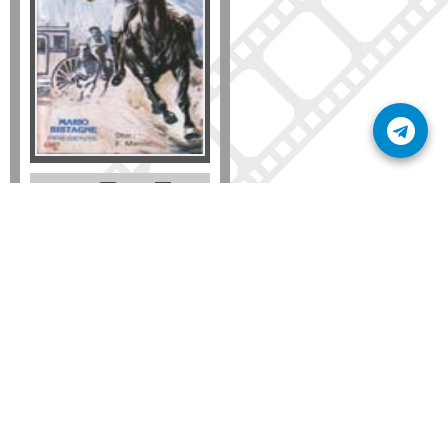
Formato
DVD
VHS
Detalles
AÑADIR
SÚSCRIBETE A NUESTRO BOLETÍN