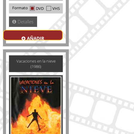
Formato
DVD
VHS
Detalles
AÑADIR
Vacaciones en la nieve
(1986)