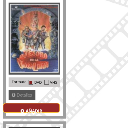
Formato
DVD
VHS
Detalles
AÑADIR