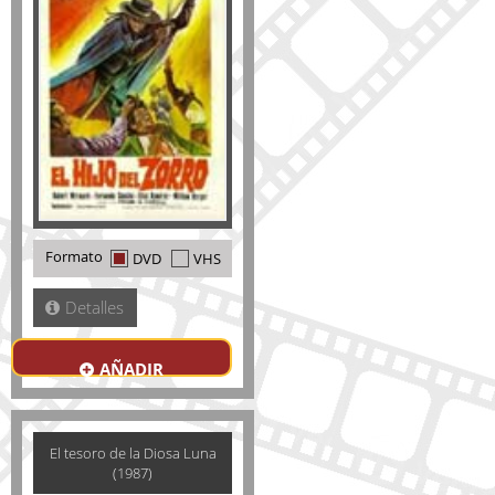
Formato
DVD
VHS
Detalles
AÑADIR
El tesoro de la Diosa Luna
(1987)