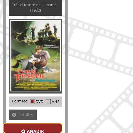
Trás el tesoro de la monta...
(1982)
Formato
DVD
VHS
Detalles
AÑADIR