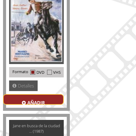
Formato
DVD
VHS
Detalles
AÑADIR
Jane en busca de la ciudad
... (1987)