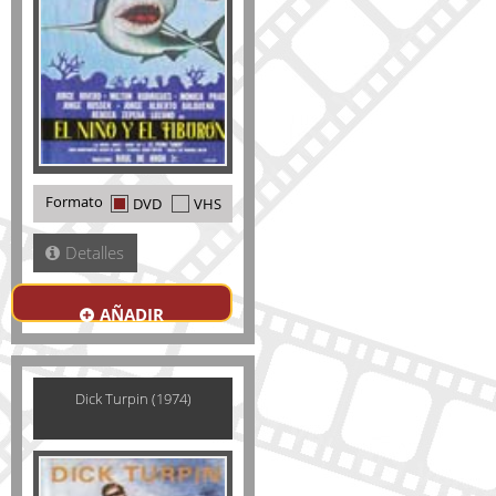
Formato
DVD
VHS
Detalles
AÑADIR
Dick Turpin (1974)