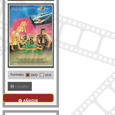
Formato
DVD
VHS
Detalles
AÑADIR