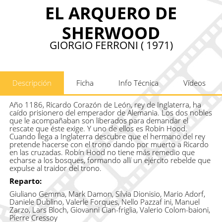
EL ARQUERO DE
SHERWOOD
GIORGIO FERRONI ( 1971)
Descripción
Ficha
Info Técnica
Vídeos
Año 1186, Ricardo Corazón de León, rey de Inglaterra, ha
caído prisionero del emperador de Alemania. Los dos nobles
que le acompañaban son liberados para demandar el
rescate que éste exige. Y uno de ellos es Robín Hood.
Cuando llega a Inglaterra descubre que el hermano del rey
pretende hacerse con el trono dando por muerto a Ricardo
en las cruzadas. Robín Hood no tiene más remedio que
echarse a los bosques, formando allí un ejército rebelde que
expulse al traidor del trono.
Reparto:
Giuliano Gemma, Mark Damon, Silvia Dionisio, Mario Adorf,
Daniele Dublino, Valerle Forques, Nello Pazzaf ini, Manuel
Zarzo, Lars Bloch, Giovanni Cian-friglia, Valerio Colom-baioni,
Pierre Cressoy