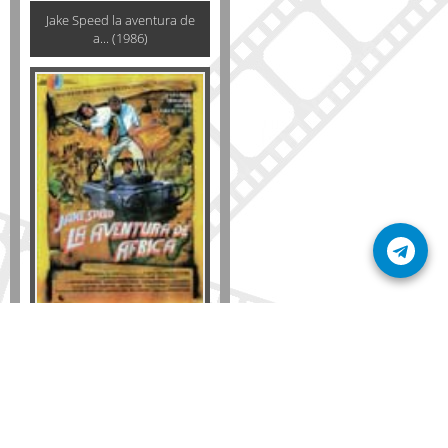
Jake Speed la aventura de
a... (1986)
Formato
DVD
VHS
Detalles
AÑADIR