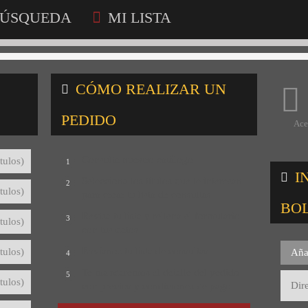
ÚSQUEDA
MI LISTA
CÓMO REALIZAR UN
PEDIDO
Ace
Consulta nuestro catálogo
tulos)
1
I
Selecciona los títulos que te interesan
2
tulos)
para crear tu lista de consultas
BO
Revisa tu lista y rellena el formulario
3
tulos)
con tus datos
Envíanos tu lista de consultas
tulos)
Aña
4
Te mandaremos el detalle del pedido
5
tulos)
con precios y condiciones de pago