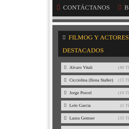
CONTÁCTANOS
B
FILMOG Y ACTORES
DESTACADOS
Alvaro Vitali
(40 Tí
Cicciolina (Ilona Staller)
(15 Tí
Jorge Porcel
(10 Tí
Lolo Garcia
(5 Tí
Laura Gemser
(35 Tí