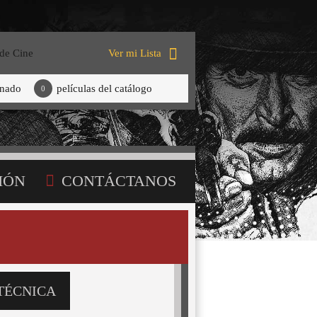
 de Cine
Ver mi Lista
onado
películas del catálogo
0
IÓN
CONTÁCTANOS
TÉCNICA