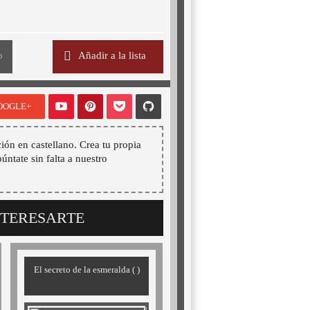
o
Añadir a la lista
OOGLE+
ión en castellano. Crea tu propia
púntate sin falta a nuestro
NTERESARTE
El secreto de la esmeralda ( )