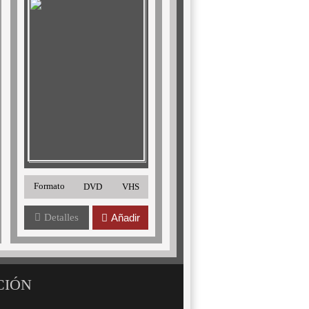
Formato
DVD
VHS
Detalles
Añadir
CIÓN