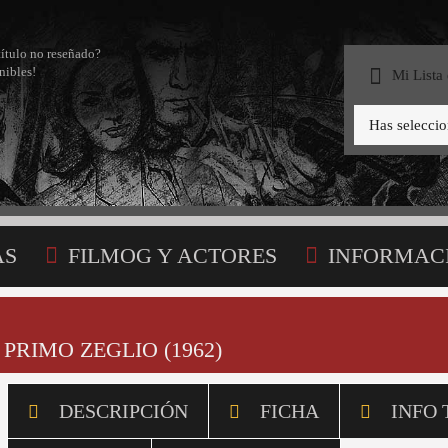
título no reseñado?
nibles!
Mi Lista
Has selecci
AS
FILMOG Y ACTORES
INFORMAC
STA
PRIMO ZEGLIO (1962)
DESCRIPCIÓN
FICHA
INFO 