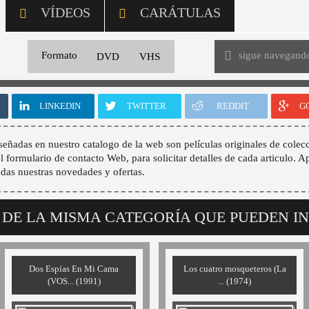
VÍDEOS
CARÁTULAS
sigue navegand
Formato
DVD
VHS
LINKEDIN
TWITTER
REDDIT
G
señadas en nuestro catalogo de la web son películas originales de colecc
 el formulario de contacto Web, para solicitar detalles de cada articulo. A
odas nuestras novedades y ofertas.
 DE LA MISMA CATEGORÍA QUE PUEDEN I
Dos Espías En Mi Cama
Los cuatro mosqueteros (La
(VOS... (1991)
... (1974)