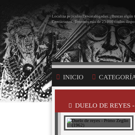
Localiza películas Descatalogadas. ¿Buscas algún 
Contáctanos -Tenemos más de 25.000 títulos dispo
INICIO
CATEGORÍ
BÚSQUEDA
MI LI
DUELO DE REYES - 