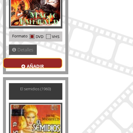
Formato
DVD
VHS
Detalles
AÑADIR
El semidios (1960)