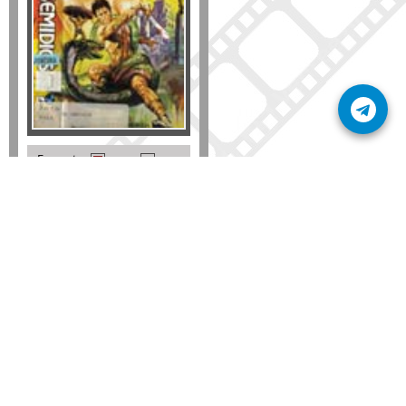
Formato
DVD
VHS
Detalles
AÑADIR
SÚSCRIBETE A NUESTRO BOLETÍN
Mantente informado sobre las últimas nosvedades