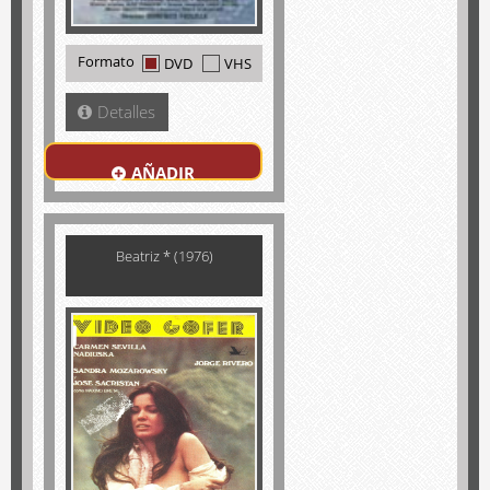
Formato
DVD
VHS
Detalles
AÑADIR
Beatriz * (1976)