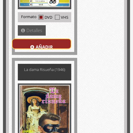
Formato
DVD
VHS
Detalles
AÑADIR
La dama Risueña (1946)