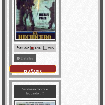
Formato
DVD
VHS
Detalles
AÑADIR
Sandokan contra el
leopardo... ( )