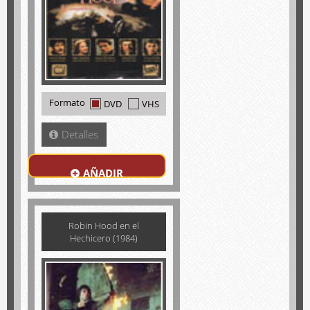
Formato
DVD
VHS
Detalles
AÑADIR
Robin Hood en el
Hechicero (1984)