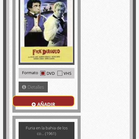
Formato
DVD
VHS
Detalles
AÑADIR
Furia en la bahia de los
co... (1961)