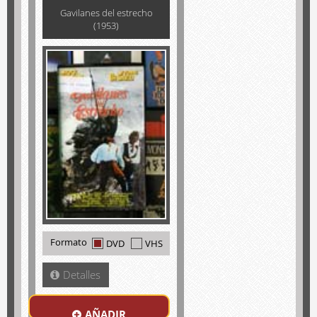
Gavilanes del estrecho
(1953)
Formato
DVD
VHS
Detalles
AÑADIR