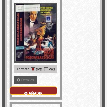
Formato
DVD
VHS
Detalles
AÑADIR