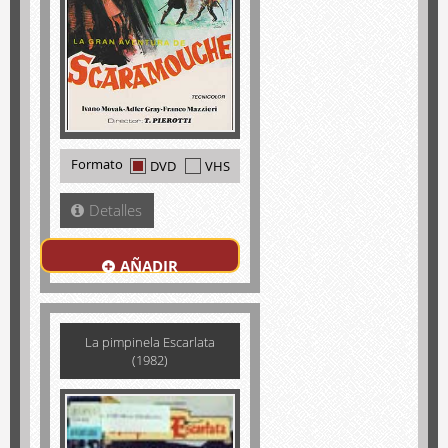
Formato
DVD
VHS
Detalles
AÑADIR
La pimpinela Escarlata
(1982)