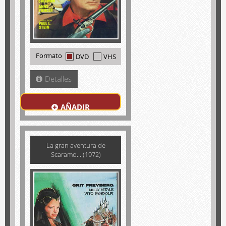
Formato
DVD
VHS
Detalles
AÑADIR
La gran aventura de
Scaramo... (1972)