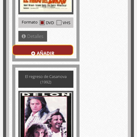
Formato
DVD
VHS
Detalles
AÑADIR
El regreso de Casanova
(1992)