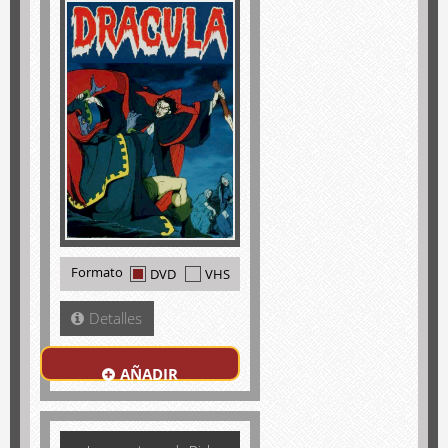
Formato
DVD
VHS
Detalles
AÑADIR