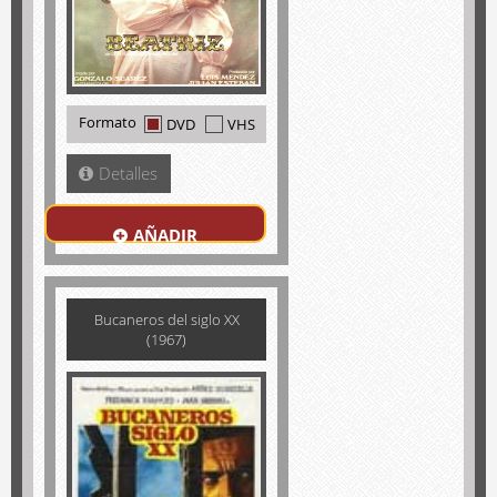
Formato
DVD
VHS
Detalles
AÑADIR
Bucaneros del siglo XX
(1967)