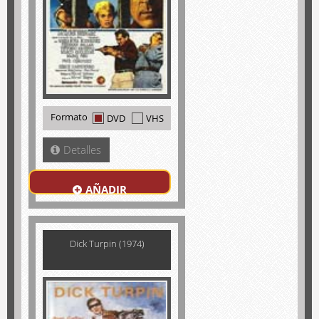
Formato
DVD
VHS
Detalles
AÑADIR
Dick Turpin (1974)