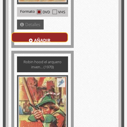
Formato
DVD
VHS
Detalles
AÑADIR
Robin hood el arquero
inven... (1970)