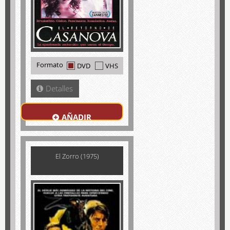
Formato
DVD
VHS
Detalles
AÑADIR
El Zorro (1975)