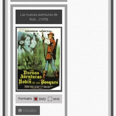
Las nuevas aventuras de
Rob... (1970)
Formato
DVD
VHS
Detalles