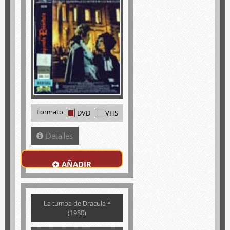
Formato
DVD
VHS
Detalles
AÑADIR
La tumba de Dracula *
(1980)