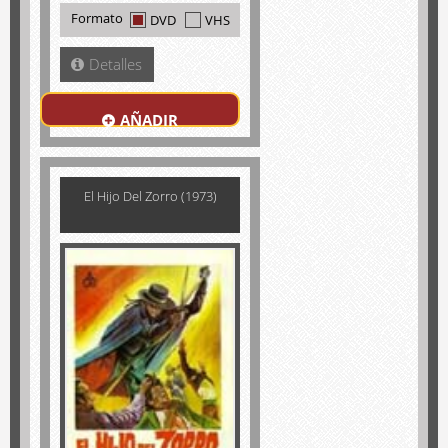
Formato
DVD
VHS
Detalles
AÑADIR
El Hijo Del Zorro (1973)