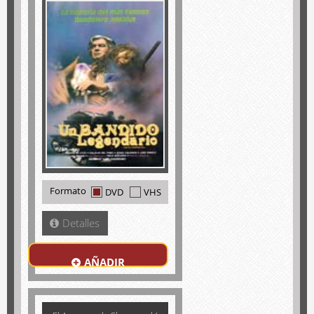
Formato
DVD
VHS
Detalles
AÑADIR