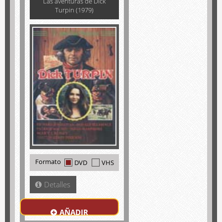
Las aventuras de Dick
Turpin (1979)
Formato
DVD
VHS
Detalles
AÑADIR