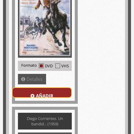
Formato
DVD
VHS
Detalles
AÑADIR
Diego Corrientes. Un
bandid... (1959)