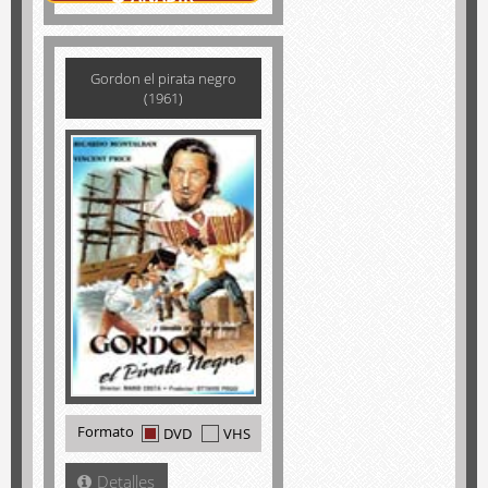
Gordon el pirata negro
(1961)
Formato
DVD
VHS
Detalles