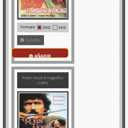
Formato
DVD
VHS
Detalles
AÑADIR
Robin Hood el magnífico
(1991)