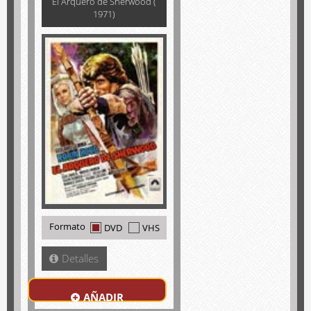
El Arquero de Sherwood (
1971)
Formato
DVD
VHS
Detalles
AÑADIR