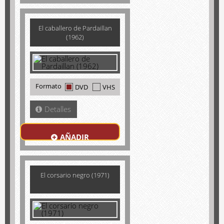
El caballero de Pardaillan
(1962)
Formato
DVD
VHS
Detalles
AÑADIR
El corsario negro (1971)