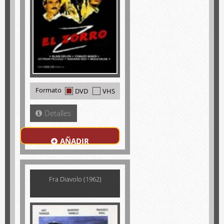
Formato
DVD
VHS
Detalles
AÑADIR
Fra Diavolo (1962)