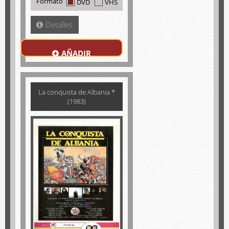
Formato
DVD
VHS
Detalles
AÑADIR
La conquista de Albania *
(1983)