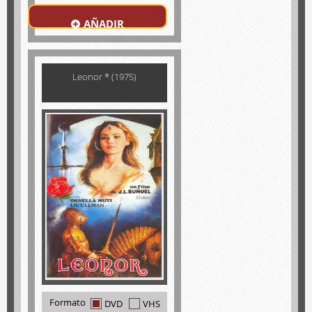
AÑADIR
Leonor * (1975)
Formato
DVD
VHS