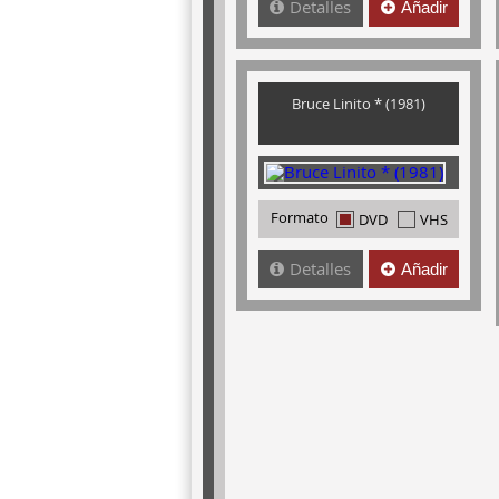
Detalles
Añadir
Bruce Linito * (1981)
Formato
DVD
VHS
Detalles
Añadir