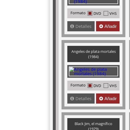
Formato
DVD
VHS
Detalles
Añadir
Angeles de plata mortales
(1984)
Formato
DVD
VHS
Detalles
Añadir
Black Jim, el magnífico
(1979)