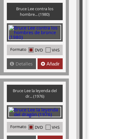
Bruce Lee contra los
hombre... (1980)
Formato
DVD
VHS
Detalles
Añadir
Bruce Lee la leyenda del
dr... (1976)
Formato
DVD
VHS