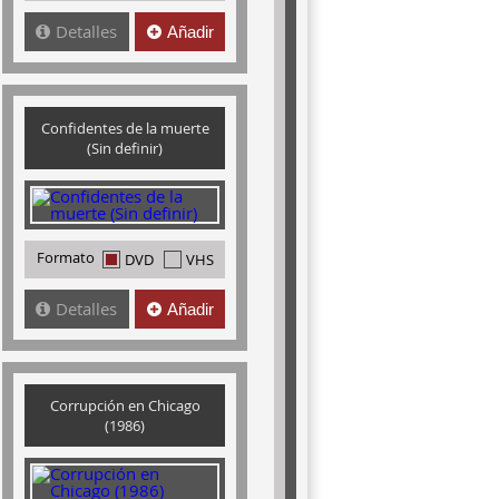
Detalles
Añadir
Confidentes de la muerte
(Sin definir)
Formato
DVD
VHS
Detalles
Añadir
Corrupción en Chicago
(1986)