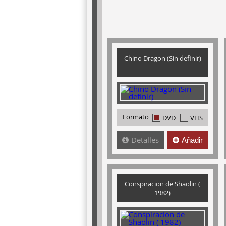
Chino Dragon (Sin definir)
Formato
DVD
VHS
Detalles
Añadir
Conspiracion de Shaolin (
1982)