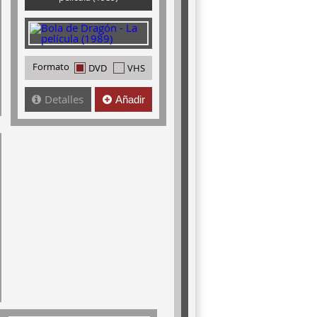
Formato
DVD
VHS
Detalles
Añadir