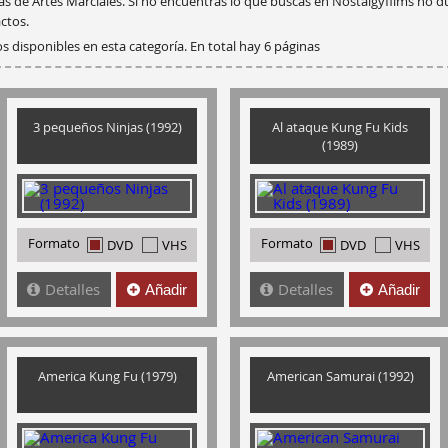
las de Artes Marciales. Si no encuentras lo que buscas en Nostalgyfilms no 
ctos.
s disponibles en esta categoría. En total hay 6 páginas
3 pequeños Ninjas (1992)
Al ataque Kung Fu Kids
(1989)
Formato
Formato
DVD
VHS
DVD
VHS
Detalles
Detalles
Añadir
Añadir
America Kung Fu (1979)
American Samurai (1992)