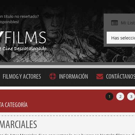
ún título no reseñado?
isponibles!
Mi Lis
Has selecc
FILMOG Y ACTORES
INFORMACIÓN
CONTÁCTANO
1
2
3
STA CATEGORÍA
 MARCIALES