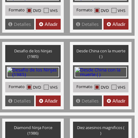
Formato
Formato
DVD
VHS
DVD
VHS
Detalles
Detalles
Añadir
Añadir
Desafio de los Ninjas
Desde China con la muerte
(1985)
( )
Formato
Formato
DVD
VHS
DVD
VHS
Detalles
Detalles
Añadir
Añadir
Diamond Ninja Force
Diez asesinos magnificos (
(1986)
)