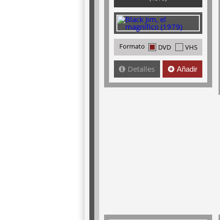
Formato
DVD
VHS
Detalles
Añadir