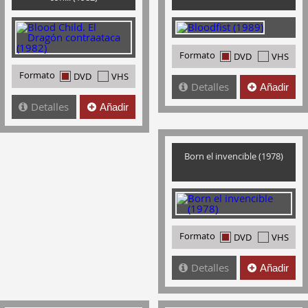
Formato
DVD
VHS
Formato
DVD
VHS
Detalles
Añadir
Detalles
Añadir
Born el invencible (1978)
Formato
DVD
VHS
Detalles
Añadir