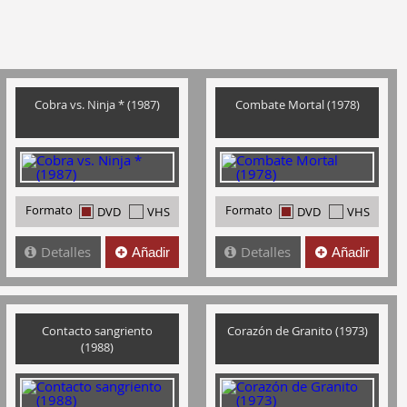
Cobra vs. Ninja * (1987)
Combate Mortal (1978)
Formato
Formato
DVD
VHS
DVD
VHS
Detalles
Detalles
Añadir
Añadir
Contacto sangriento
Corazón de Granito (1973)
(1988)