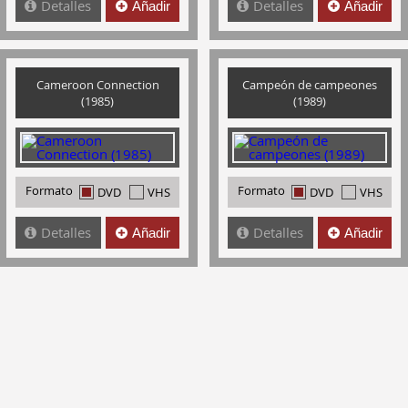
Detalles
Detalles
Añadir
Añadir
Cameroon Connection
Campeón de campeones
(1985)
(1989)
Formato
Formato
DVD
VHS
DVD
VHS
Detalles
Detalles
Añadir
Añadir