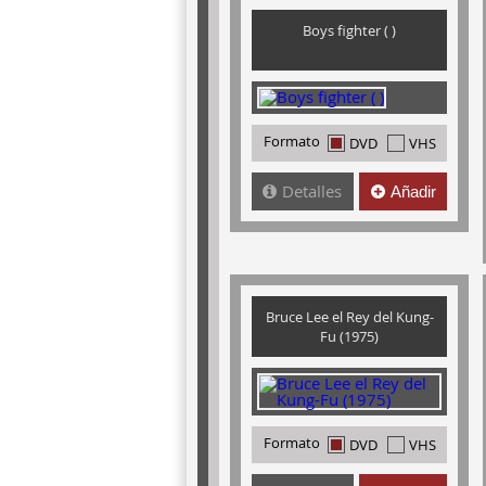
Boys fighter ( )
Formato
DVD
VHS
Detalles
Añadir
Bruce Lee el Rey del Kung-
Fu (1975)
Formato
DVD
VHS