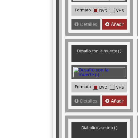
Formato
DVD
VHS
Detalles
Añadir
Desafio con la muerte ( )
Formato
DVD
VHS
Detalles
Añadir
Diabolico asesino ( )