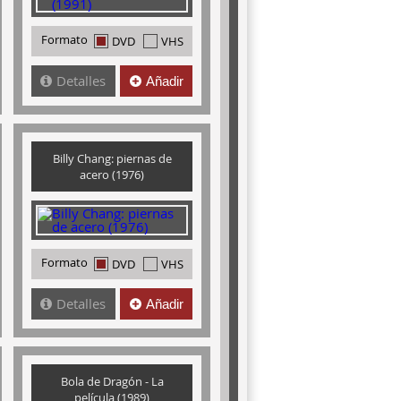
Formato
DVD
VHS
Detalles
Añadir
Billy Chang: piernas de
acero (1976)
Formato
DVD
VHS
Detalles
Añadir
Bola de Dragón - La
película (1989)