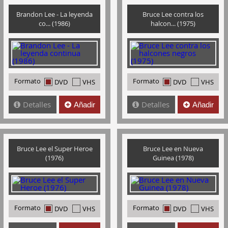
Brandon Lee - La leyenda
Bruce Lee contra los
co... (1986)
halcon... (1975)
Formato
Formato
DVD
VHS
DVD
VHS
Detalles
Detalles
Añadir
Añadir
Bruce Lee el Super Heroe
Bruce Lee en Nueva
(1976)
Guinea (1978)
Formato
Formato
DVD
VHS
DVD
VHS