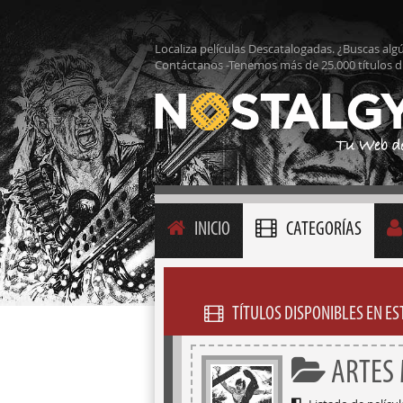
Localiza películas Descatalogadas. ¿Buscas alg
Contáctanos -Tenemos más de 25.000 títulos d
INICIO
CATEGORÍAS
TÍTULOS DISPONIBLES EN E
ARTES