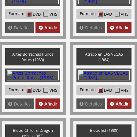
Formato
Formato
DVD
VHS
DVD
VHS
Detalles
Detalles
Añadir
Añadir
Artes Borrachas Puños
Atraco en LAS VEGAS
Rotos (1983)
(1984)
Formato
Formato
DVD
VHS
DVD
VHS
Detalles
Detalles
Añadir
Añadir
Blood Child. El Dragón
Bloodfist (1989)
con... (1982)