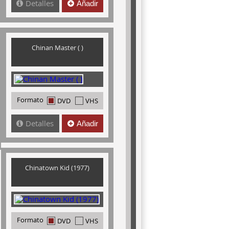
Detalles
Añadir
Chinan Master ( )
Formato
DVD
VHS
Detalles
Añadir
Chinatown Kid (1977)
Formato
DVD
VHS