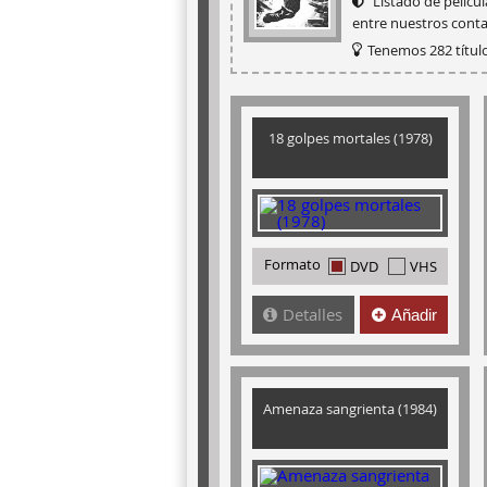
Listado de pelícu
entre nuestros conta
Tenemos 282 título
18 golpes mortales (1978)
Formato
DVD
VHS
Detalles
Añadir
Amenaza sangrienta (1984)