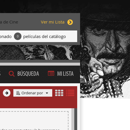
ta de Cine
Ver mi Lista
ionado
películas del catálogo
0
S
BÚSQUEDA
MI LISTA
Ordenar por