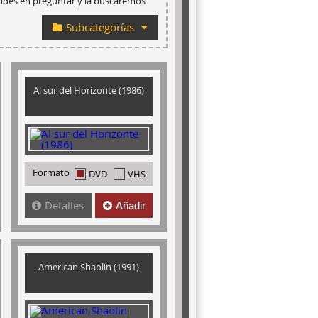
dudes en preguntar y la buscaremos
Subcategorías
Al sur del Horizonte (1986)
Formato
DVD
VHS
Detalles
Añadir
American Shaolin (1991)