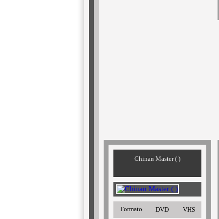
Chinan Master ( )
Formato
DVD
VHS