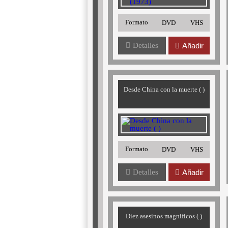
Formato
DVD
VHS
Detalles
Añadir
Desde China con la muerte ( )
Formato
DVD
VHS
Detalles
Añadir
Diez asesinos magnificos ( )