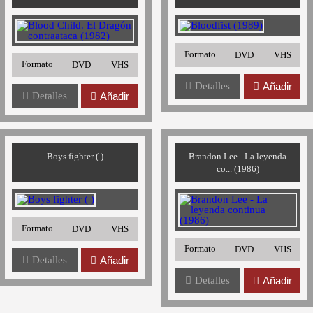
Formato
DVD
VHS
Formato
DVD
VHS
Detalles
Añadir
Detalles
Añadir
Boys fighter ( )
Brandon Lee - La leyenda
co... (1986)
Formato
DVD
VHS
Formato
DVD
VHS
Detalles
Añadir
Detalles
Añadir