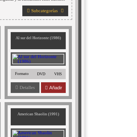
Subcategorías
Al sur del Horizonte (1986)
Formato
DVD
VHS
Detalles
Añadir
American Shaolin (1991)