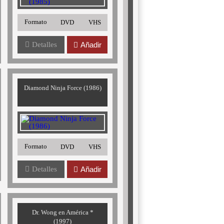
Formato
DVD
VHS
Detalles
Añadir
Diamond Ninja Force (1986)
Formato
DVD
VHS
Detalles
Añadir
Dr. Wong en América *
(1997)