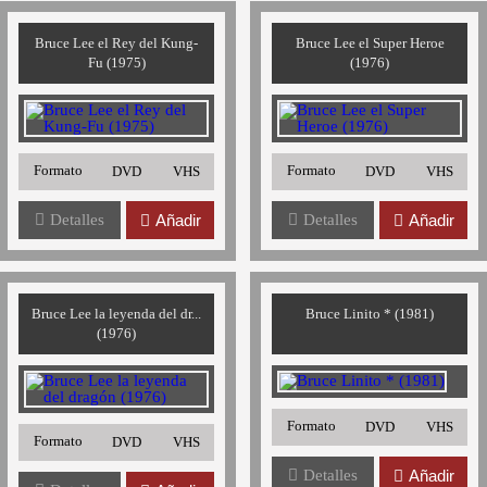
Bruce Lee el Rey del Kung-
Bruce Lee el Super Heroe
Fu (1975)
(1976)
Formato
Formato
DVD
VHS
DVD
VHS
Detalles
Añadir
Detalles
Añadir
Bruce Lee la leyenda del dr...
Bruce Linito * (1981)
(1976)
Formato
DVD
VHS
Formato
DVD
VHS
Detalles
Añadir