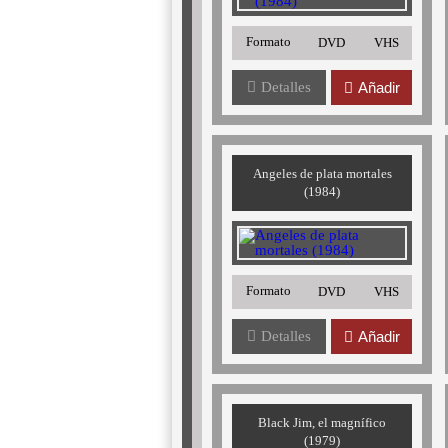
Formato
DVD
VHS
Detalles
Añadir
Angeles de plata mortales
(1984)
Formato
DVD
VHS
Detalles
Añadir
Black Jim, el magnífico
(1979)