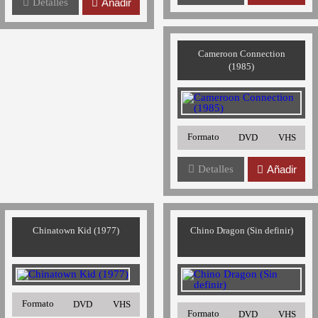
Detalles
Añadir
Cameroon Connection
(1985)
Formato
DVD
VHS
Detalles
Añadir
Chinatown Kid (1977)
Chino Dragon (Sin definir)
Formato
DVD
VHS
Formato
DVD
VHS