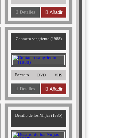
Detalles
Añadir
Contacto sangriento (1988)
Formato
DVD
VHS
Detalles
Añadir
Desafio de los Ninjas (1985)