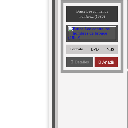
Bruce Lee contra los
hombre... (1980)
Formato
DVD
VHS
Detalles
Añadir