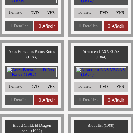
Formato
Formato
DVD
VHS
DVD
VHS
Detalles
Añadir
Detalles
Añadir
Artes Borrachas Puños Rotos
Atraco en LAS VEGAS
(1983)
(1984)
Formato
Formato
DVD
VHS
DVD
VHS
Detalles
Añadir
Detalles
Añadir
Blood Child. El Dragón
Bloodfist (1989)
con... (1982)