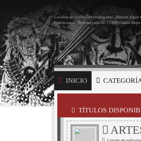
Localiza películas Descatalogadas. ¿Buscas algún 
Contáctanos -Tenemos más de 25.000 títulos dispo
INICIO
CATEGORÍ
BÚSQUEDA
MI LI
TÍTULOS DISPONIB
ARTE
Listado de películas