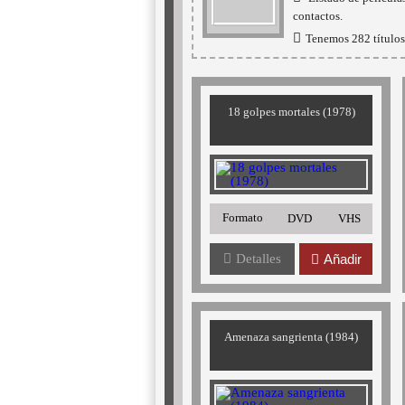
contactos.
Tenemos 282 títulos 
18 golpes mortales (1978)
Formato
DVD
VHS
Detalles
Añadir
Amenaza sangrienta (1984)