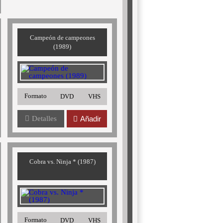
Campeón de campeones
(1989)
Formato
DVD
VHS
Detalles
Añadir
Cobra vs. Ninja * (1987)
Formato
DVD
VHS