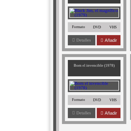
Formato
DVD
VHS
Detalles
Añadir
Born el invencible (1978)
Formato
DVD
VHS
Detalles
Añadir