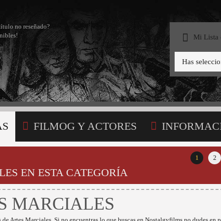
título no reseñado?
nibles!
Mi Lista
Has selecci
AS
FILMOG Y ACTORES
INFORMAC
STA
1
2
LES EN ESTA CATEGORÍA
S MARCIALES
 de Artes Marciales. Si no encuentras lo que buscas en Nostalgyfilms no dudes en p