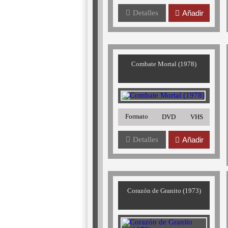
Detalles
Añadir
Combate Mortal (1978)
Formato
DVD
VHS
Detalles
Añadir
Corazón de Granito (1973)