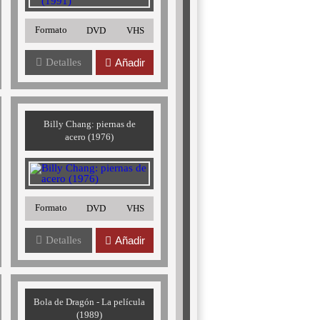
Formato
DVD
VHS
Detalles
Añadir
Billy Chang: piernas de
acero (1976)
Formato
DVD
VHS
Detalles
Añadir
Bola de Dragón - La película
(1989)