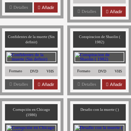
Detalles
Añadir
Detalles
Añadir
Confidentes de la muerte (Sin
Conspiracion de Shaolin (
definir)
1982)
Formato
Formato
DVD
VHS
DVD
VHS
Detalles
Añadir
Detalles
Añadir
Corrupción en Chicago
Desafio con la muerte ( )
(1986)