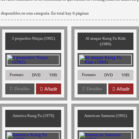
disponibles en esta categoría. En total hay 6 páginas
3 pequeños Ninjas (1992)
Al ataque Kung Fu Kids
(1989)
Formato
Formato
DVD
VHS
DVD
VHS
Detalles
Añadir
Detalles
Añadir
America Kung Fu (1979)
American Samurai (1992)