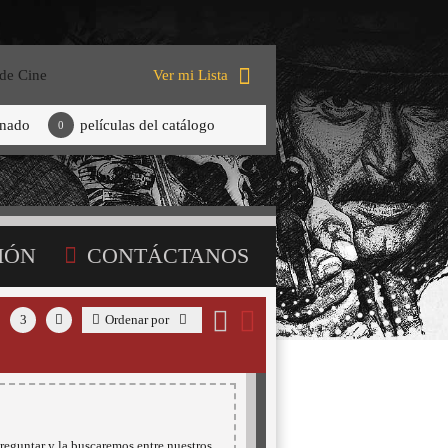
 de Cine
Ver mi Lista
onado
películas del catálogo
0
IÓN
CONTÁCTANOS
3
Ordenar por
reguntar y la buscaremos entre nuestros