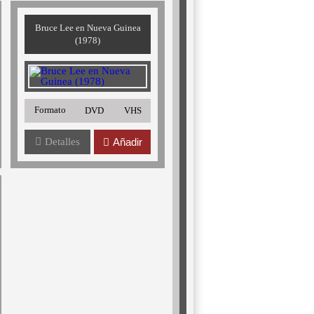
Bruce Lee en Nueva Guinea
(1978)
Formato
DVD
VHS
Detalles
Añadir