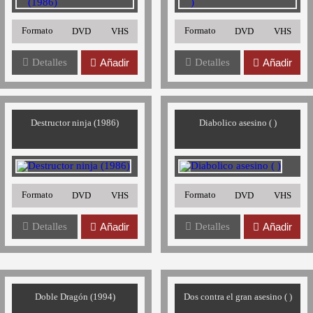
Formato
Formato
DVD
VHS
DVD
VHS
Detalles
Añadir
Detalles
Añadir
Destructor ninja (1986)
Diabolico asesino ( )
Formato
Formato
DVD
VHS
DVD
VHS
Detalles
Añadir
Detalles
Añadir
Doble Dragón (1994)
Dos contra el gran asesino ( )