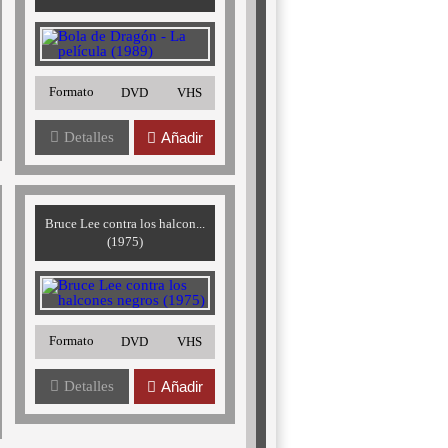
Formato
DVD
VHS
Detalles
Añadir
Bruce Lee contra los halcon...
(1975)
Formato
DVD
VHS
Detalles
Añadir