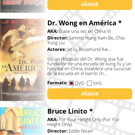
AÑADIR
Dr. Wong en América *
AKA:
Érase una vez en China VI
Director:
Sammo Hung Kam-Bo, Chia
Yung Liu
Actores:
Jet Li, Rosamund Kw...
So, un discípulo del Dr. Wong que fue
fundador de una escuela de kung-fu y un
hospital en China, establece una sucursal
de la escuela en el barrio ch...
Formato
DVD
VHS
AÑADIR
Bruce Linito *
AKA:
For Your Height Only (For Y'ur
Height Only)
Director:
Eddie Nicart