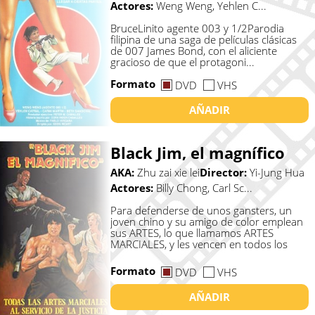
Actores:
Weng Weng, Yehlen C...
BruceLinito agente 003 y 1/2Parodia
filipina de una saga de películas clásicas
de 007 James Bond, con el aliciente
gracioso de que el protagoni...
Formato
DVD
VHS
AÑADIR
Black Jim, el magnífico
AKA:
Zhu zai xie lei
Director:
Yi-Jung Hua
Actores:
Billy Chong, Carl Sc...
Para defenderse de unos gansters, un
joven chino y su amigo de color emplean
sus ARTES, lo que llamamos ARTES
MARCIALES, y les vencen en todos los
ter...
Formato
DVD
VHS
AÑADIR