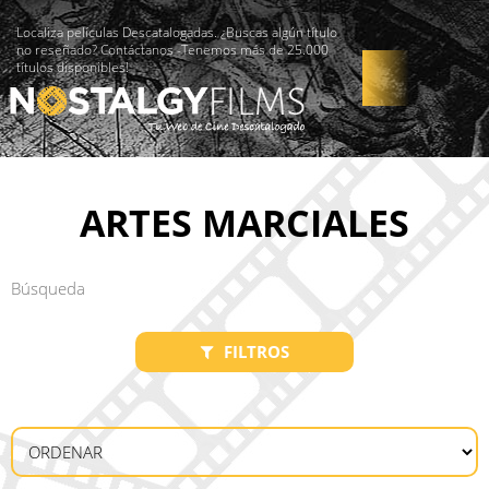
Localiza películas Descatalogadas. ¿Buscas algún título
no reseñado? Contáctanos -Tenemos más de 25.000
títulos disponibles!
ARTES MARCIALES
FILTROS