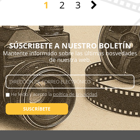
1
2
3
SÚSCRIBETE A NUESTRO BOLETÍN
Mantente informado sobre las últimas nosvedades
de nuestra web.
He leído y acepto la
política de privacidad
.
SUSCRÍBETE