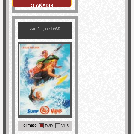
AÑADIR
Surf Ninjas (1993)
Formato
DVD
VHS