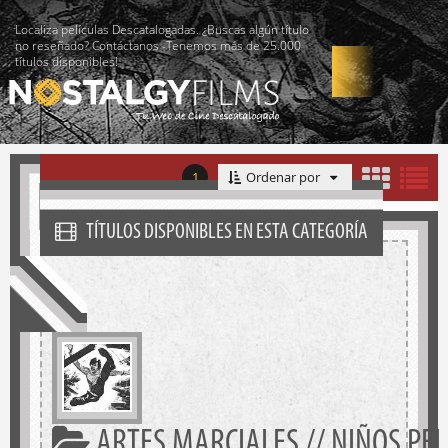
Localiza películas Descatalogadas. ¿Buscas algún título
no reseñado? Contáctanos -Tenemos más de 25.000
títulos disponibles!
1
Ordenar por
TÍTULOS DISPONIBLES EN ESTA CATEGORÍA
ARTES MARCIALES // NIÑOS PE