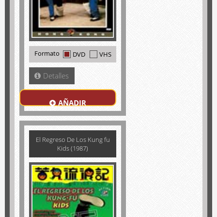
Formato
DVD
VHS
Detalles
AÑADIR
El Regreso De Los Kung fu
Kids (1987)