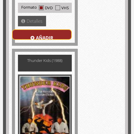
Formato
DVD
VHS
Detalles
AÑADIR
Thunder Kids (1988)