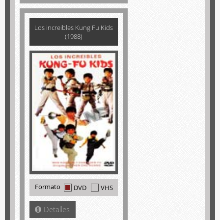
Los increibles Kung Fu Kids
(1988)
Formato
DVD
VHS
Detalles