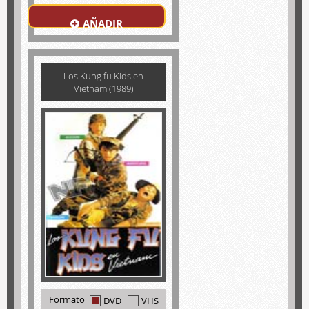
AÑADIR
Los Kung fu Kids en
Vietnam (1989)
Formato
DVD
VHS