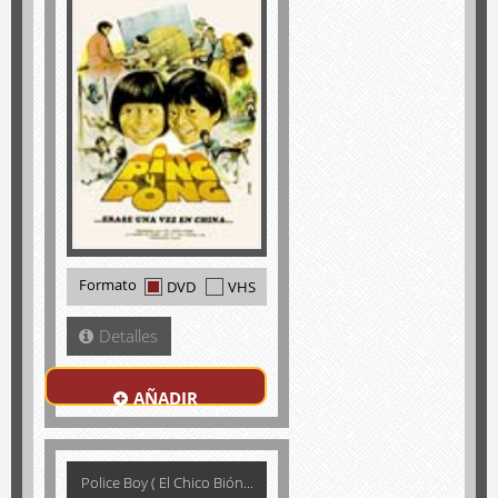
Formato
DVD
VHS
Detalles
AÑADIR
Police Boy ( El Chico Bión...