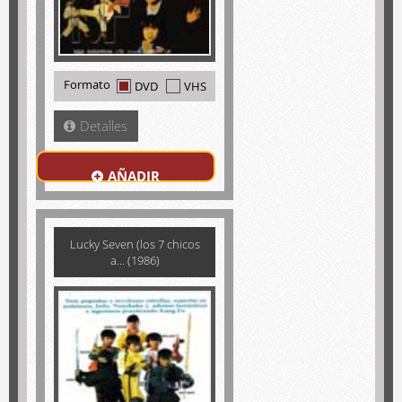
Formato
DVD
VHS
Detalles
AÑADIR
Lucky Seven (los 7 chicos
a... (1986)