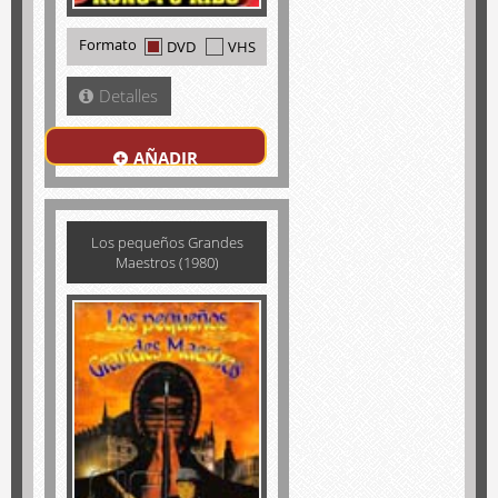
Formato
DVD
VHS
Detalles
AÑADIR
Los pequeños Grandes
Maestros (1980)