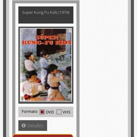
Super Kung Fu Kids (1974)
Formato
DVD
VHS
Detalles