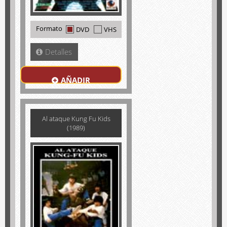
Formato
DVD
VHS
Detalles
AÑADIR
Al ataque Kung Fu Kids
(1989)