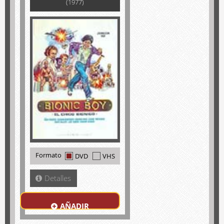
(1977)
Formato
DVD
VHS
Detalles
AÑADIR