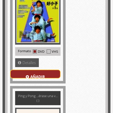
Formato
DVD
VHS
Detalles
AÑADIR
Ping y Pong ...érase una v...
( )