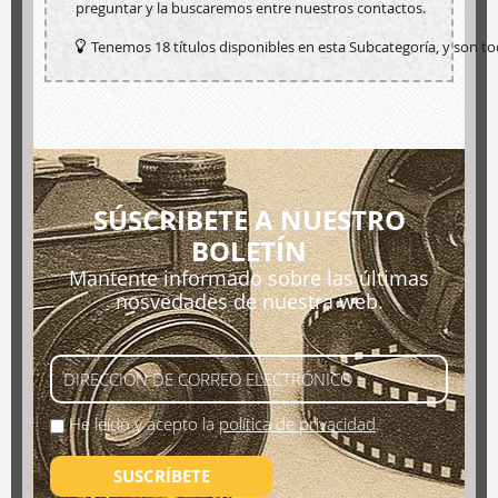
preguntar y la buscaremos entre nuestros contactos.
Tenemos 18 títulos disponibles en esta Subcategoría, y son to
SÚSCRIBETE A NUESTRO
BOLETÍN
Mantente informado sobre las últimas
nosvedades de nuestra web.
He leído y acepto la
política de privacidad
.
SUSCRÍBETE