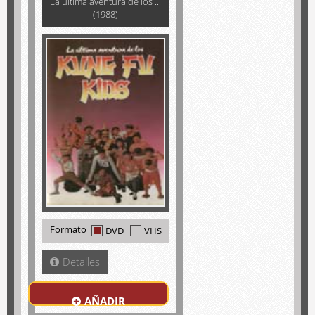
La última aventura de los ...
(1988)
Formato
DVD
VHS
Detalles
AÑADIR