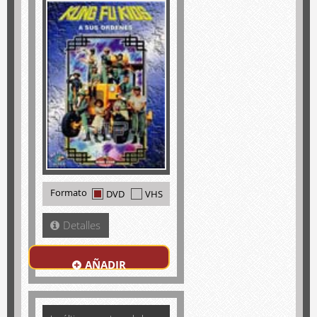
Formato
DVD
VHS
Detalles
AÑADIR