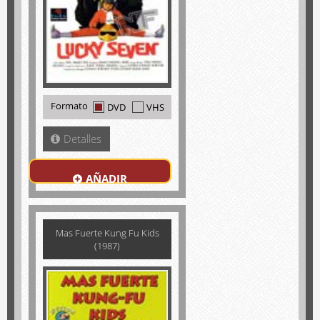
Formato
DVD
VHS
Detalles
AÑADIR
Mas Fuerte Kung Fu Kids
(1987)