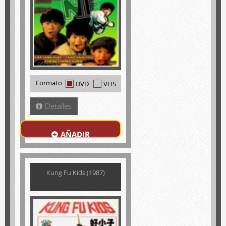
Formato
DVD
VHS
Detalles
AÑADIR
Kung Fu Kids (1987)