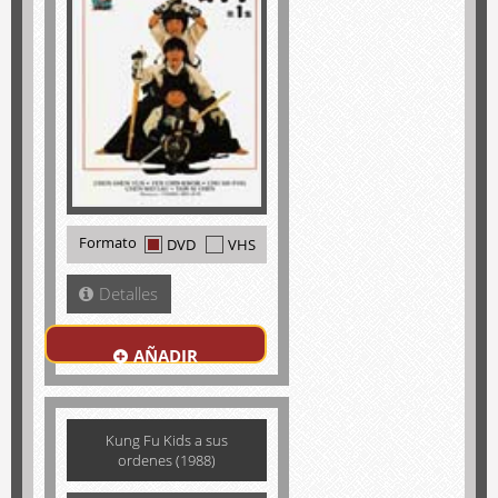
Formato
DVD
VHS
Detalles
AÑADIR
Kung Fu Kids a sus
ordenes (1988)