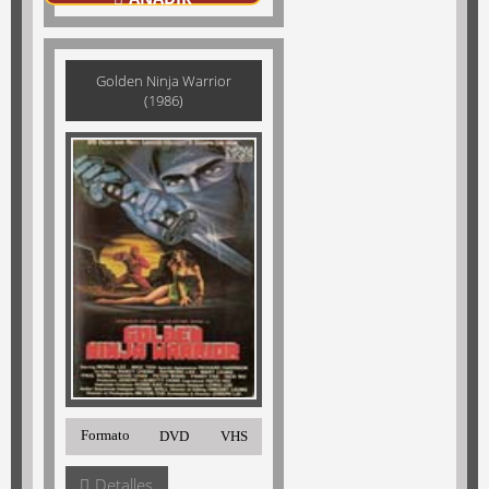
Golden Ninja Warrior
(1986)
Formato
DVD
VHS
Detalles