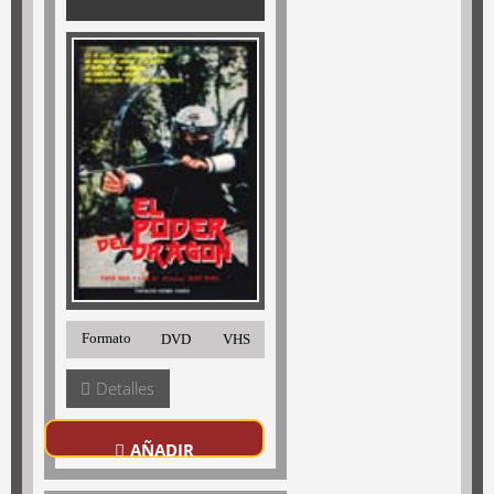
Formato
DVD
VHS
Detalles
AÑADIR