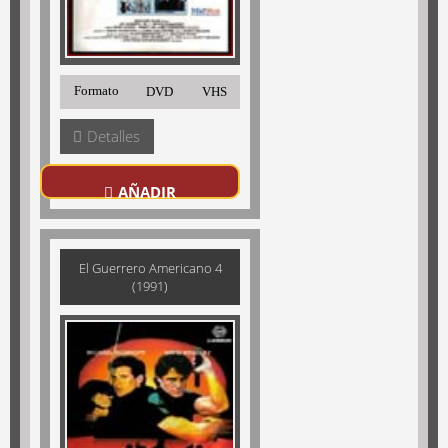
Formato
DVD
VHS
Detalles
AÑADIR
El Guerrero Americano 4
(1991)