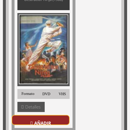
Formato
DVD
VHS
Detalles
AÑADIR