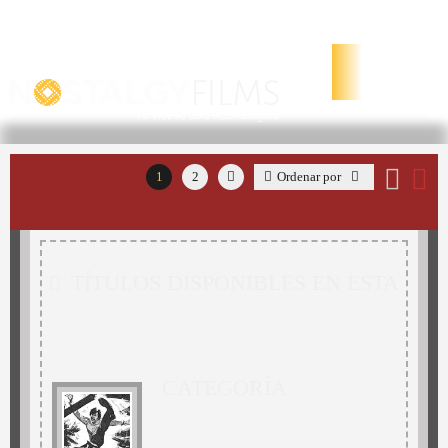
Localiza películas Descatalogadas. ¿Buscas algún título
no reseñado? Contáctanos -Tenemos más de 25.000
títulos disponibles!
1
2
Ordenar por
TÍTULOS DISPONIBLES EN ESTA
CATEGORÍA