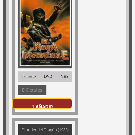
Formato
DVD
VHS
Detalles
AÑADIR
El poder del Dragón (1985)