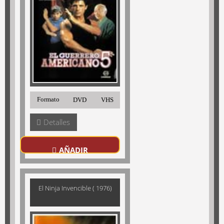
Formato
DVD
VHS
Detalles
AÑADIR
El Ninja Invencible ( 1976)