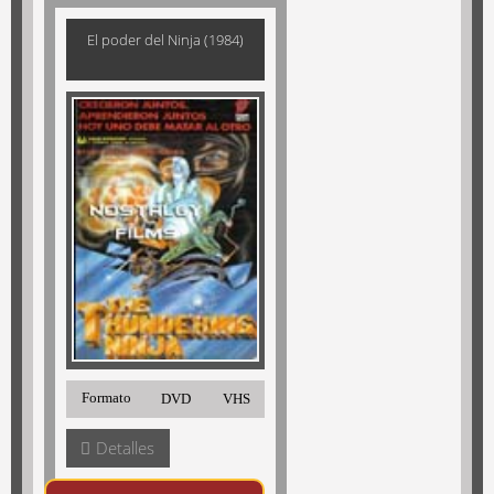
El poder del Ninja (1984)
Formato
DVD
VHS
Detalles