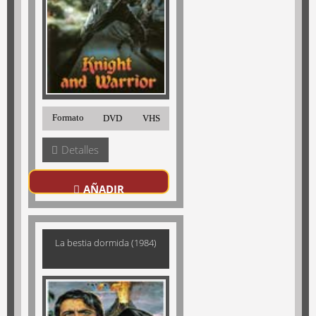
Formato
DVD
VHS
Detalles
AÑADIR
La bestia dormida (1984)