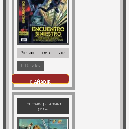
Formato
DVD
VHS
Detalles
AÑADIR
Entrenada para matar
(1984)