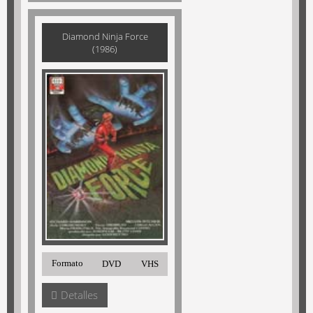
Diamond Ninja Force
(1986)
Formato
DVD
VHS
Detalles