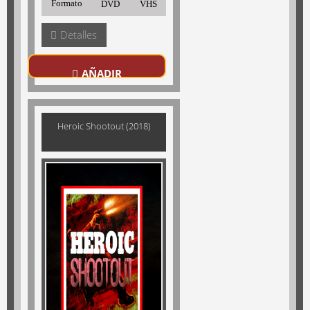
Formato
DVD
VHS
Detalles
AÑADIR
Heroic Shootout (2018)