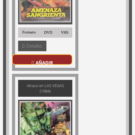
Formato
DVD
VHS
Detalles
AÑADIR
Atraco en LAS VEGAS
(1984)