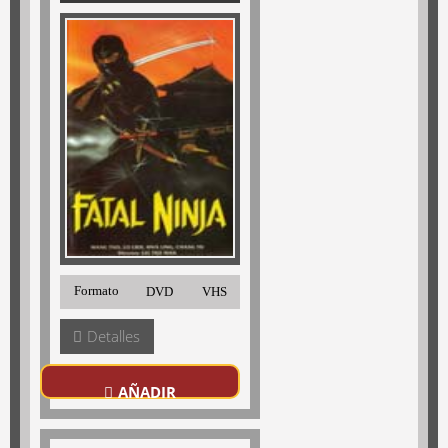
Formato
DVD
VHS
Detalles
AÑADIR