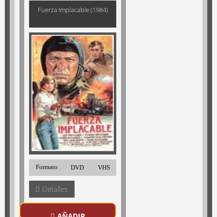
Fuerza Implacable (1984)
Formato
DVD
VHS
Detalles
AÑADIR