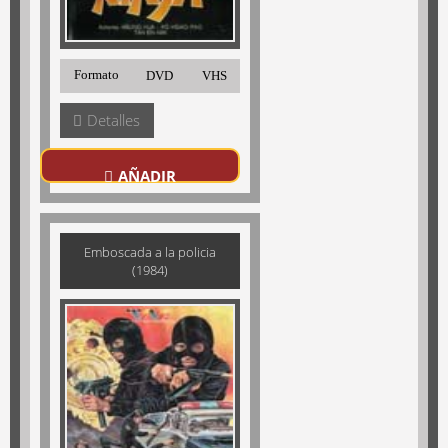
Formato
DVD
VHS
Detalles
AÑADIR
Emboscada a la policia
(1984)