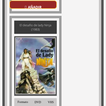
AÑADIR
El desafio de lady Ninja
(1983)
Formato
DVD
VHS