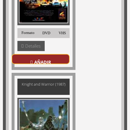
Formato
DVD
VHS
Detalles
AÑADIR
Knight and Warrior (1987)