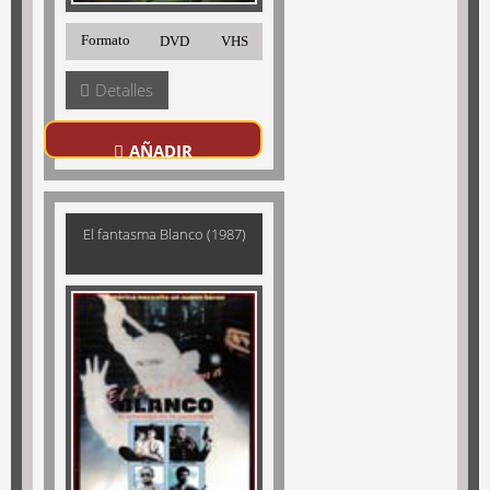
Formato
DVD
VHS
Detalles
AÑADIR
El fantasma Blanco (1987)