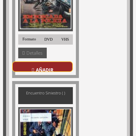
Formato
DVD
VHS
Detalles
AÑADIR
Encuentro Siniestro ( )