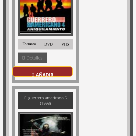
Formato
DVD
VHS
Detalles
AÑADIR
El guerrero americano 5
(1993)