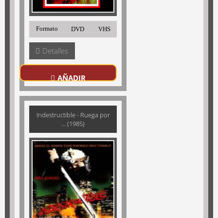
Formato
DVD
VHS
Detalles
AÑADIR
Indestructible - Ruega por
... (1985)