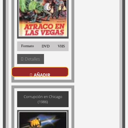
Formato
DVD
VHS
Detalles
AÑADIR
Corrupción en Chicago
(1986)