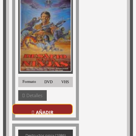
Formato
DVD
VHS
Detalles
AÑADIR
Destructor ninja (1986)