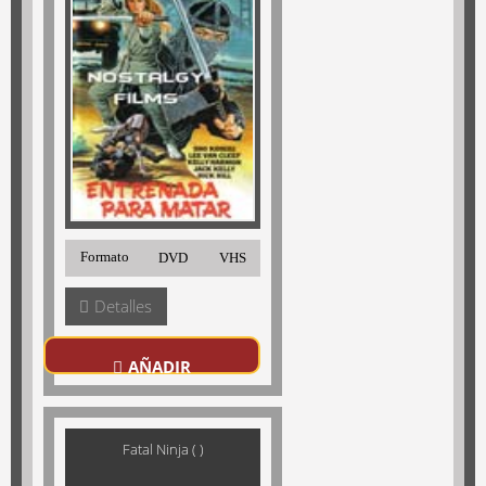
Formato
DVD
VHS
Detalles
AÑADIR
Fatal Ninja ( )